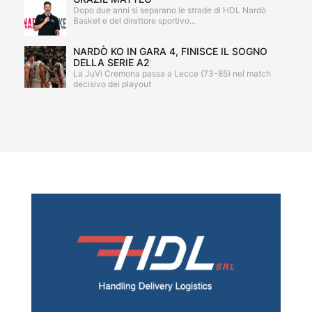
Dopo due anni si separano le strade di HDL Nardò
Basket e del direttore sportivo...
NARDÒ KO IN GARA 4, FINISCE IL SOGNO
DELLA SERIE A2
La JuVi Cremona passa a Lecce (73-85) nel match
decisivo dei playout