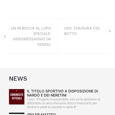
UN IN BOCCA AL LUPO
U20: CHIUSURA COL
SPECIALE:
BOTTO
VIDEOMESSAGGIO DA
DENZEL
NEWS
IL TITOLO SPORTIVO A DISPOSIZIONE DI
NARDÒ E DEI NERETINI
I soci: "Progetto insostenibile, non ce la sentiamo di
affrontare un altro rilevante sforzo finanziario per
tenere in piedi la società in serie B"
GRAZIE MATTEO