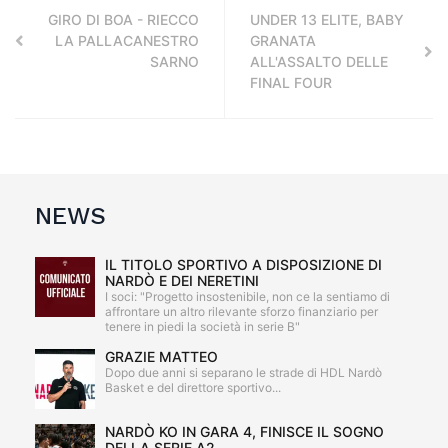
GIRO DI BOA - RIECCO
UNDER 13 ELITE, BABY
LA PALLACANESTRO
GRANATA
SARNO
ALL'ASSALTO DELLE
FINAL FOUR
NEWS
IL TITOLO SPORTIVO A DISPOSIZIONE DI
NARDÒ E DEI NERETINI
I soci: "Progetto insostenibile, non ce la sentiamo di
affrontare un altro rilevante sforzo finanziario per
tenere in piedi la società in serie B"
GRAZIE MATTEO
Dopo due anni si separano le strade di HDL Nardò
Basket e del direttore sportivo...
NARDÒ KO IN GARA 4, FINISCE IL SOGNO
DELLA SERIE A2