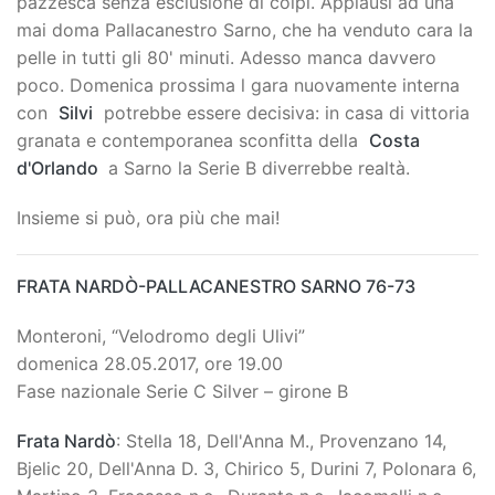
pazzesca senza esclusione di colpi. Applausi ad una
mai doma Pallacanestro Sarno, che ha venduto cara la
pelle in tutti gli 80' minuti. Adesso manca davvero
poco. Domenica prossima l gara nuovamente interna
con
Silvi
potrebbe essere decisiva: in casa di vittoria
granata e contemporanea sconfitta della
Costa
d'Orlando
a Sarno la Serie B diverrebbe realtà.
Insieme si può, ora più che mai!
FRATA NARDÒ-PALLACANESTRO SARNO 76-73
Monteroni, “Velodromo degli Ulivi”
domenica 28.05.2017, ore 19.00
Fase nazionale Serie C Silver – girone B
Frata Nardò
: Stella 18, Dell'Anna M., Provenzano 14,
Bjelic 20, Dell'Anna D. 3, Chirico 5, Durini 7, Polonara 6,