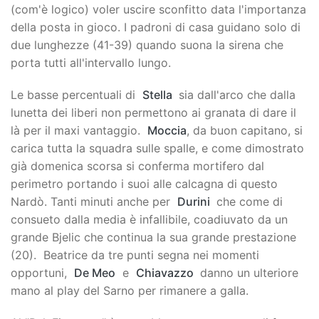
(com'è logico) voler uscire sconfitto data l'importanza
della posta in gioco. I padroni di casa guidano solo di
due lunghezze (41-39) quando suona la sirena che
porta tutti all'intervallo lungo.
Le basse percentuali di
Stella
sia dall'arco che dalla
lunetta dei liberi non permettono ai granata di dare il
là per il maxi vantaggio.
Moccia
, da buon capitano, si
carica tutta la squadra sulle spalle, e come dimostrato
già domenica scorsa si conferma mortifero dal
perimetro portando i suoi alle calcagna di questo
Nardò. Tanti minuti anche per
Durini
che come di
consueto dalla media è infallibile, coadiuvato da un
grande Bjelic che continua la sua grande prestazione
(20). Beatrice da tre punti segna nei momenti
opportuni,
De Meo
e
Chiavazzo
danno un ulteriore
mano al play del Sarno per rimanere a galla.