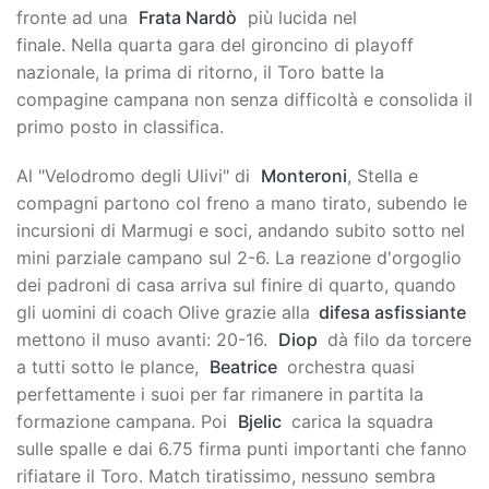
fronte ad una
Frata Nardò
più lucida nel
finale. Nella quarta gara del gironcino di playoff
nazionale, la prima di ritorno, il Toro batte la
compagine campana non senza difficoltà e consolida il
primo posto in classifica.
Al "Velodromo degli Ulivi" di
Monteroni
, Stella e
compagni partono col freno a mano tirato, subendo le
incursioni di Marmugi e soci, andando subito sotto nel
mini parziale campano sul 2-6. La reazione d'orgoglio
dei padroni di casa arriva sul finire di quarto, quando
gli uomini di coach Olive grazie alla
difesa asfissiante
mettono il muso avanti: 20-16.
Diop
dà filo da torcere
a tutti sotto le plance,
Beatrice
orchestra quasi
perfettamente i suoi per far rimanere in partita la
formazione campana. Poi
Bjelic
carica la squadra
sulle spalle e dai 6.75 firma punti importanti che fanno
rifiatare il Toro. Match tiratissimo, nessuno sembra