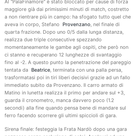
Al "PalaFinamore" è stato bloccato per cause di forza
maggiore già dai primissimi minuti di match, costretto
a non rientrare più in campo: ha sfogato tutto quel che
aveva in corpo, Stefano
Provenzano
, nel finale di
quarta frazione. Dopo uno 0/5 dalla lunga distanza,
realizza due triple consecutive spezzando
momentaneamente le gambe agli ospiti, che però non
ci stanno e recuperano 12 lunghezze di svantaggio
fino al -2. A questo punto la penetrazione del pareggio
tentata da
Beatrice
, terminata con una palla persa,
trasformatasi poi in tiri liberi decisivi grazie ad un fallo
immediato subito da Provenzano. Il carro armato di
Matino in lunetta realizza il primo per andare sul +3,
guarda il cronometro, manca davvero poco (1.2
secondi) alla fine quando pensa bene di mandare sul
ferro facendo scorrere gli ultimi spiccioli di gara.
Sirena finale: festeggia la Frata Nardò dopo una gara