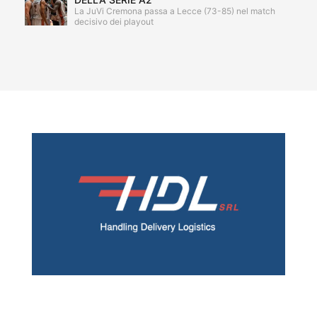
La JuVi Cremona passa a Lecce (73-85) nel match
decisivo dei playout