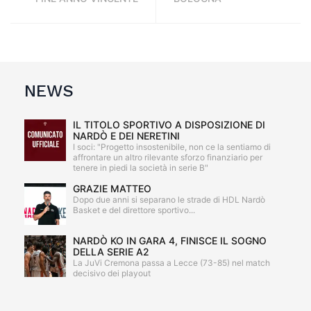
NEWS
IL TITOLO SPORTIVO A DISPOSIZIONE DI
NARDÒ E DEI NERETINI
I soci: "Progetto insostenibile, non ce la sentiamo di
affrontare un altro rilevante sforzo finanziario per
tenere in piedi la società in serie B"
GRAZIE MATTEO
Dopo due anni si separano le strade di HDL Nardò
Basket e del direttore sportivo...
NARDÒ KO IN GARA 4, FINISCE IL SOGNO
DELLA SERIE A2
La JuVi Cremona passa a Lecce (73-85) nel match
decisivo dei playout