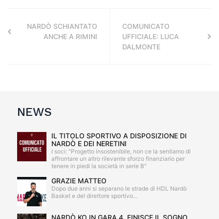
NARDÒ SCHIANTATO
COMUNICATO
ANCHE A RIMINI
UFFICIALE: LUCA
DALMONTE
NEWS
IL TITOLO SPORTIVO A DISPOSIZIONE DI
NARDÒ E DEI NERETINI
I soci: "Progetto insostenibile, non ce la sentiamo di
affrontare un altro rilevante sforzo finanziario per
tenere in piedi la società in serie B"
GRAZIE MATTEO
Dopo due anni si separano le strade di HDL Nardò
Basket e del direttore sportivo...
NARDÒ KO IN GARA 4, FINISCE IL SOGNO