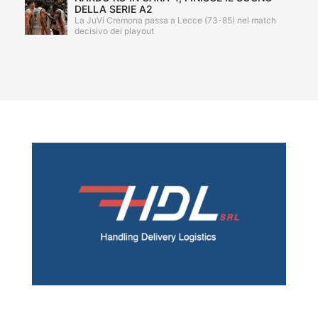
DELLA SERIE A2
La JuVi Cremona passa a Lecce (73-85) nel match
decisivo dei playout