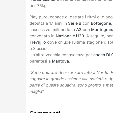
per 76kg.
Play puro, capace di dettare i ritmi di gio
debutta a 17 anni in
Serie B
con
Bottegone
,
successivo, militando in
A2
con
Montegran
convocato in
Nazionale U20
. A seguire, be
Treviglio
dove chiude l’ultima stagione disp
e 3 assist.
Un'altra vecchia conoscenza per
coach Di 
parentesi a
Mantova
.
“Sono onorato di essere arrivato a Nardò. 
sognare in grande assieme alla società e rip
parte di questa squadra, sono pronto a mette
maglia”