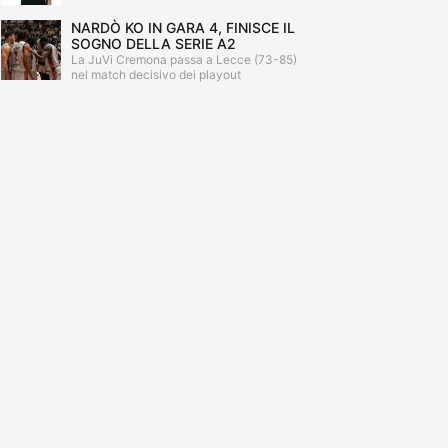
NARDÒ KO IN GARA 4, FINISCE IL
SOGNO DELLA SERIE A2
La JuVi Cremona passa a Lecce (73-85)
nel match decisivo dei playout