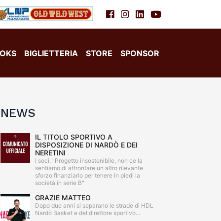
OKS
BIGLIETTERIA
STORE
SPONSOR
NEWS
IL TITOLO SPORTIVO A
DISPOSIZIONE DI NARDÒ E DEI
NERETINI
I soci: "Progetto insostenibile, non ce la
sentiamo di affrontare un altro rilevante
sforzo finanziario per tenere in piedi la
società in serie B"
GRAZIE MATTEO
Dopo due anni si separano le strade di HDL
Nardò Basket e del direttore sportivo...