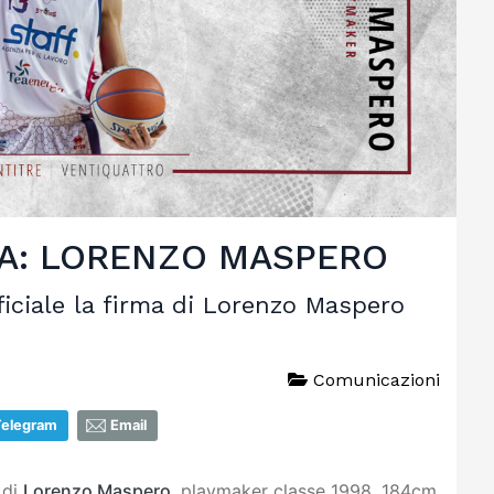
A: LORENZO MASPERO
iciale la firma di Lorenzo Maspero
Comunicazioni
Telegram
Email
 di
Lorenzo Maspero
, playmaker classe 1998, 184cm