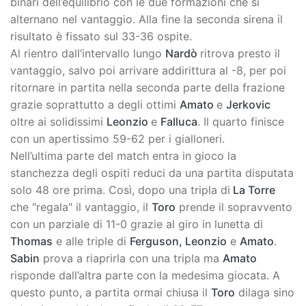
binari dell’equilibrio con le due formazioni che si
alternano nel vantaggio. Alla fine la seconda sirena il
risultato è fissato sul 33-36 ospite.
Al rientro dall’intervallo lungo
Nardò
ritrova presto il
vantaggio, salvo poi arrivare addirittura al -8, per poi
ritornare in partita nella seconda parte della frazione
grazie soprattutto a degli ottimi
Amato
e
Jerkovic
oltre ai solidissimi
Leonzio
e
Falluca
. Il quarto finisce
con un apertissimo 59-62 per i gialloneri.
Nell’ultima parte del match entra in gioco la
stanchezza degli ospiti reduci da una partita disputata
solo 48 ore prima. Così, dopo una tripla di
La Torre
che "regala" il vantaggio, il
Toro
prende il sopravvento
con un parziale di 11-0 grazie al giro in lunetta di
Thomas
e alle triple di
Ferguson, Leonzio
e
Amato
.
Sabin
prova a riaprirla con una tripla ma
Amato
risponde dall’altra parte con la medesima giocata. A
questo punto, a partita ormai chiusa il
Toro
dilaga sino