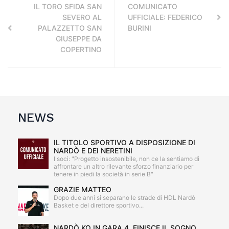
IL TORO SFIDA SAN
COMUNICATO
SEVERO AL
UFFICIALE: FEDERICO
PALAZZETTO SAN
BURINI
GIUSEPPE DA
COPERTINO
NEWS
IL TITOLO SPORTIVO A DISPOSIZIONE DI
NARDÒ E DEI NERETINI
I soci: "Progetto insostenibile, non ce la sentiamo di
affrontare un altro rilevante sforzo finanziario per
tenere in piedi la società in serie B"
GRAZIE MATTEO
Dopo due anni si separano le strade di HDL Nardò
Basket e del direttore sportivo...
NARDÒ KO IN GARA 4, FINISCE IL SOGNO