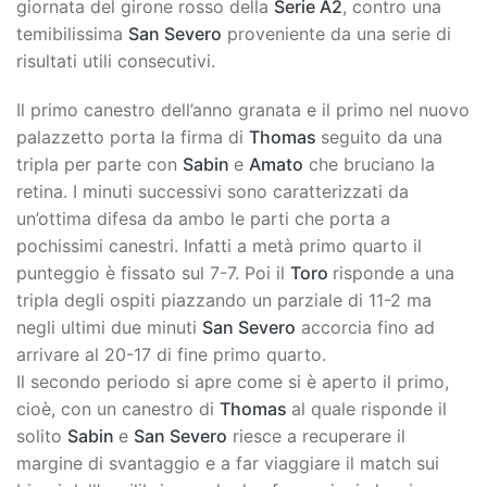
giornata del girone rosso della
Serie A2
, contro una
temibilissima
San Severo
proveniente da una serie di
risultati utili consecutivi.
Il primo canestro dell’anno granata e il primo nel nuovo
palazzetto porta la firma di
Thomas
seguito da una
tripla per parte con
Sabin
e
Amato
che bruciano la
retina. I minuti successivi sono caratterizzati da
un’ottima difesa da ambo le parti che porta a
pochissimi canestri. Infatti a metà primo quarto il
punteggio è fissato sul 7-7. Poi il
Toro
risponde a una
tripla degli ospiti piazzando un parziale di 11-2 ma
negli ultimi due minuti
San Severo
accorcia fino ad
arrivare al 20-17 di fine primo quarto.
Il secondo periodo si apre come si è aperto il primo,
cioè, con un canestro di
Thomas
al quale risponde il
solito
Sabin
e
San Severo
riesce a recuperare il
margine di svantaggio e a far viaggiare il match sui