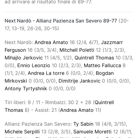
ad arrivare al risultato finale di 89-77.
Next Nardò - Allianz Pazienza San Severo 89-77
(20-
17, 13-19, 26-26, 30-15)
Next Nardò:
Andrea Amato
16 (2/4, 4/7),
Jazzmarr
Ferguson
16 (3/5, 3/4),
Mitchell Poletti
12 (1/3, 2/3),
Mihajlo Jerkovic
11 (4/5, 1/2),
Quintrell Thomas
10 (3/3,
0/0),
Ennio Leonzio
10 (2/3, 2/3),
Matteo Fallucca
8
(1/1, 2/4),
Andrea La torre
6 (0/0, 2/4),
Bogdan
Mirkovski
0 (0/0, 0/0),
Dimitrije Jankovic
0 (0/0, 0/0),
Antony Tyrtyshnik
0 (0/0, 0/0)
Tiri liberi: 9 / 11 - Rimbalzi: 30 2 + 28 (
Quintrell
Thomas
8) - Assist: 21 (
Andrea Amato
11)
Allianz Pazienza San Severo:
Ty Sabin
18 (4/6, 3/15),
Michele Serpilli
13 (2/8, 3/5),
Samuele Moretti
12 (6/11,