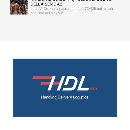
DELLA SERIE A2
La JuVi Cremona passa a Lecce (73-85) nel match
decisivo dei playout