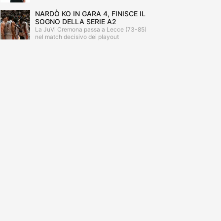
NARDÒ KO IN GARA 4, FINISCE IL
SOGNO DELLA SERIE A2
La JuVi Cremona passa a Lecce (73-85)
nel match decisivo dei playout