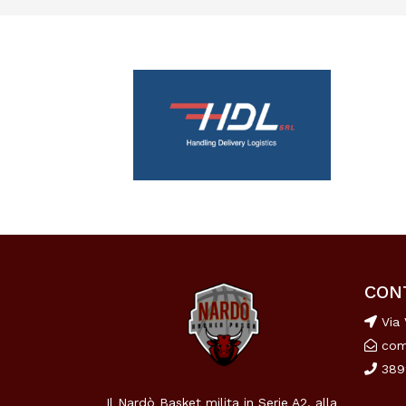
CON
Via 
com
389
Il Nardò Basket milita in Serie A2, alla