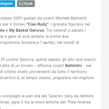
Telegram
Email
i classe 2001 guidati da coach Michele Battistini
e per il torneo
"Ciao Rudy"
. I granata figurano nel
ate
e
My Basket Genova
. Tra venerdì e sabato i
iana e gare di sola andata: le prime due
 programma domenica 1 aprile), nel lunedì di
.15 contro Genova, quindi sabato gli altri due match,
tratta di un torneo
- afferma coach
Battistini
-
nel
ottimo livello provenienti da tutto il territorio
divertirci e, al tempo stesso, preparare nel migliore
 compagni ai pari età del Taranto: data da definire
arantina), gara 2 tra le mura amiche del “Pala Andrea
ò.