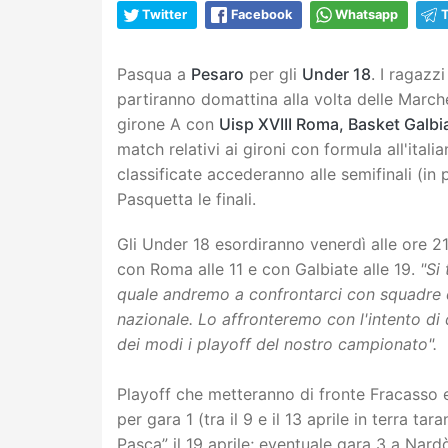
Twitter
Facebook
Whatsapp
Pasqua a
Pesaro
per gli
Under 18
. I ragazz
partiranno domattina alla volta delle March
girone A con
Uisp XVIII Roma, Basket Galbi
match relativi ai gironi con formula all'ital
classificate accederanno alle semifinali (in
Pasquetta le finali.
Gli Under 18 esordiranno venerdì alle ore 21
con Roma alle 11 e con Galbiate alle 19.
"Si 
quale andremo a confrontarci con squadre di 
nazionale. Lo affronteremo con l'intento di 
dei modi i playoff del nostro campionato".
Playoff che metteranno di fronte Fracasso e
per gara 1 (tra il 9 e il 13 aprile in terra t
Pasca” il 19 aprile; eventuale gara 3 a Nard