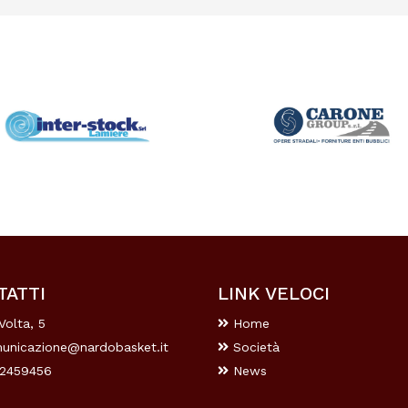
TATTI
LINK VELOCI
Volta, 5
Home
unicazione@nardobasket.it
Società
2459456
News