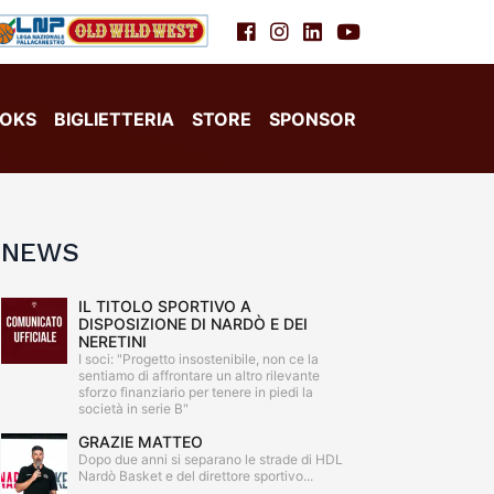
OKS
BIGLIETTERIA
STORE
SPONSOR
NEWS
IL TITOLO SPORTIVO A
DISPOSIZIONE DI NARDÒ E DEI
NERETINI
I soci: "Progetto insostenibile, non ce la
sentiamo di affrontare un altro rilevante
sforzo finanziario per tenere in piedi la
società in serie B"
GRAZIE MATTEO
Dopo due anni si separano le strade di HDL
Nardò Basket e del direttore sportivo...