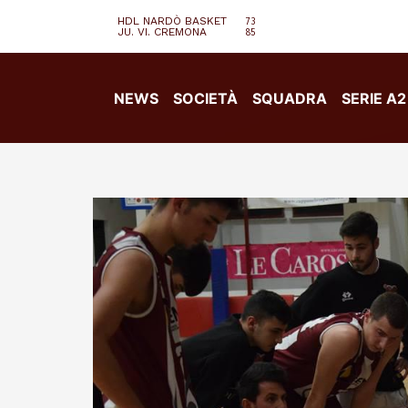
HDL NARDÒ BASKET
73
JU. VI. CREMONA
85
NEWS
SOCIETÀ
SQUADRA
SERIE A2