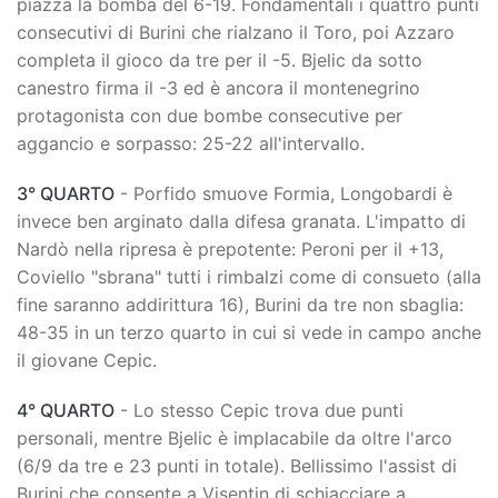
piazza la bomba del 6-19. Fondamentali i quattro punti
consecutivi di Burini che rialzano il Toro, poi Azzaro
completa il gioco da tre per il -5. Bjelic da sotto
canestro firma il -3 ed è ancora il montenegrino
protagonista con due bombe consecutive per
aggancio e sorpasso: 25-22 all'intervallo.
3° QUARTO
- Porfido smuove Formia, Longobardi è
invece ben arginato dalla difesa granata. L'impatto di
Nardò nella ripresa è prepotente: Peroni per il +13,
Coviello "sbrana" tutti i rimbalzi come di consueto (alla
fine saranno addirittura 16), Burini da tre non sbaglia:
48-35 in un terzo quarto in cui si vede in campo anche
il giovane Cepic.
4° QUARTO
- Lo stesso Cepic trova due punti
personali, mentre Bjelic è implacabile da oltre l'arco
(6/9 da tre e 23 punti in totale). Bellissimo l'assist di
Burini che consente a Visentin di schiacciare a