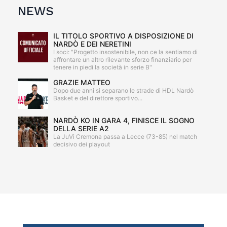
NEWS
IL TITOLO SPORTIVO A DISPOSIZIONE DI
NARDÒ E DEI NERETINI
I soci: "Progetto insostenibile, non ce la sentiamo di
affrontare un altro rilevante sforzo finanziario per
tenere in piedi la società in serie B"
GRAZIE MATTEO
Dopo due anni si separano le strade di HDL Nardò
Basket e del direttore sportivo...
NARDÒ KO IN GARA 4, FINISCE IL SOGNO
DELLA SERIE A2
La JuVi Cremona passa a Lecce (73-85) nel match
decisivo dei playout