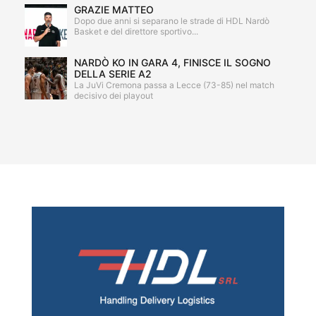
GRAZIE MATTEO
Dopo due anni si separano le strade di HDL Nardò
Basket e del direttore sportivo...
NARDÒ KO IN GARA 4, FINISCE IL SOGNO
DELLA SERIE A2
La JuVi Cremona passa a Lecce (73-85) nel match
decisivo dei playout