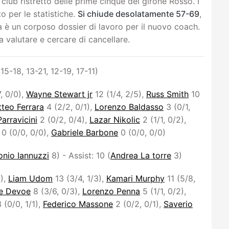
l club ristretto delle prime cinque del girone Rosso. I
to per le statistiche.
Si chiude desolatamente 57-69
,
a è un corposo dossier di lavoro per il nuovo coach.
 valutare e cercare di cancellare.
(15-18, 13-21, 12-19, 17-11)
, 0/0),
Wayne Stewart jr
12 (1/4, 2/5),
Russ Smith
10
teo Ferrara
4 (2/2, 0/1),
Lorenzo Baldasso
3 (0/1,
arravicini
2 (0/2, 0/4),
Lazar Nikolic
2 (1/1, 0/2),
0 (0/0, 0/0),
Gabriele Barbone
0 (0/0, 0/0)
onio Iannuzzi
8) - Assist: 10 (
Andrea La torre
3)
3),
Liam Udom
13 (3/4, 1/3),
Kamari Murphy
11 (5/8,
e Devoe
8 (3/6, 0/3),
Lorenzo Penna
5 (1/1, 0/2),
 (0/0, 1/1),
Federico Massone
2 (0/2, 0/1),
Saverio