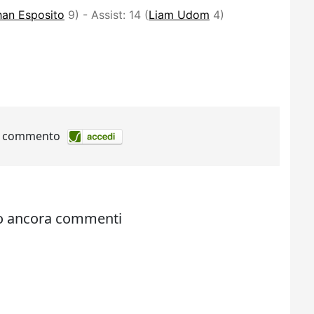
han Esposito
9) - Assist: 14 (
Liam Udom
4)