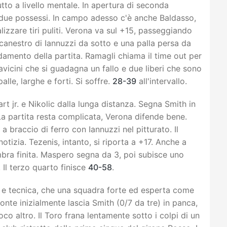
utto a livello mentale. In apertura di seconda
o due possessi. In campo adesso c'è anche Baldasso,
lizzare tiri puliti. Verona va sul +15, passeggiando
 canestro di Iannuzzi da sotto e una palla persa da
amento della partita. Ramagli chiama il time out per
avicini che si guadagna un fallo e due liberi che sono
lle, larghe e forti. Si soffre.
28-39
all'intervallo.
rt jr. e Nikolic dalla lunga distanza. Segna Smith in
La partita resta complicata, Verona difende bene.
 a braccio di ferro con Iannuzzi nel pitturato. Il
otizia. Tezenis, intanto, si riporta a +17. Anche a
mbra finita. Maspero segna da 3, poi subisce uno
. Il terzo quarto finisce
40-58
.
 e tecnica, che una squadra forte ed esperta come
te inizialmente lascia Smith (0/7 da tre) in panca,
o altro. Il Toro frana lentamente sotto i colpi di un