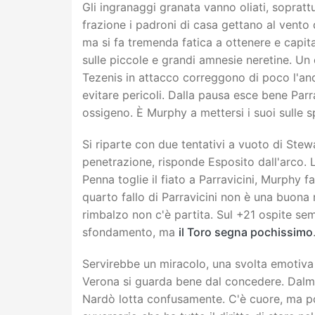
Gli ingranaggi granata vanno oliati, sopratt
frazione i padroni di casa gettano al vent
ma si fa tremenda fatica a ottenere e capita
sulle piccole e grandi amnesie neretine. Un
Tezenis in attacco correggono di poco l'and
evitare pericoli. Dalla pausa esce bene Parr
ossigeno. È Murphy a mettersi i suoi sulle spa
Si riparte con due tentativi a vuoto di Stewa
penetrazione, risponde Esposito dall'arco. 
Penna toglie il fiato a Parravicini, Murphy fa
quarto fallo di Parravicini non è una buona n
rimbalzo non c'è partita. Sul +21 ospite se
sfondamento, ma
il Toro segna pochissimo
Servirebbe un miracolo, una svolta emotiva
Verona si guarda bene dal concedere. Dalmon
Nardò lotta confusamente. C'è cuore, ma poc