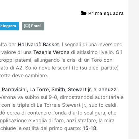
Prima squadra
Telegram
Email
olta per
Hdl Nardò Basket
. I segnali di una inversione
 valore di una
Tezenis Verona
di altissimo livello. Gli
roppi patemi, allungando la crisi di un Toro con
ato di A2. Sono nove le sconfitte (su dieci partite)
la rotta deve cambiare.
a
Parravicini, La Torre, Smith, Stewart jr. e Iannuzzi
.
Verona va subito sul 9-0, dimostrandosi autoritaria e
on le triple di La Torre e Stewart jr., subito caldi.
dò cerca di contenere l'onda d'urto scaligera, che
pplicazione e voglia di fare, anzi strafare, la mira
chiude le ostilità del primo quarto:
15-18
.