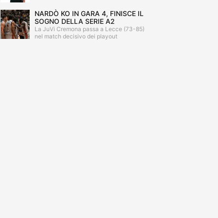
NARDÒ KO IN GARA 4, FINISCE IL
SOGNO DELLA SERIE A2
La JuVi Cremona passa a Lecce (73-85)
nel match decisivo dei playout