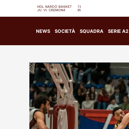
HDL NARDÒ BASKET
73
JU. VI. CREMONA
85
NEWS
SOCIETÀ
SQUADRA
SERIE A2