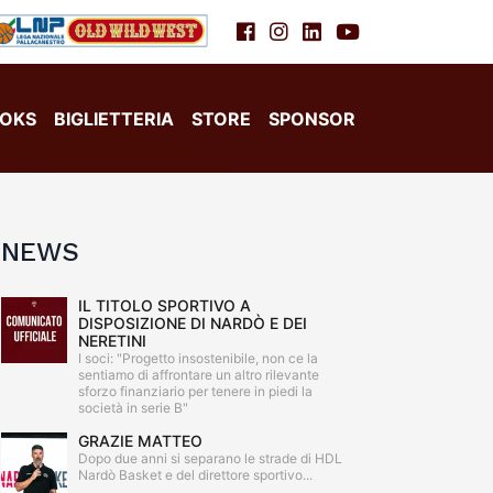
OKS
BIGLIETTERIA
STORE
SPONSOR
NEWS
IL TITOLO SPORTIVO A
DISPOSIZIONE DI NARDÒ E DEI
NERETINI
I soci: "Progetto insostenibile, non ce la
sentiamo di affrontare un altro rilevante
sforzo finanziario per tenere in piedi la
società in serie B"
GRAZIE MATTEO
Dopo due anni si separano le strade di HDL
Nardò Basket e del direttore sportivo...