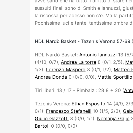
avversario che ha tutto il diritto di stare ne
sussulti finali sono di Smith e Iannuzzi, gius
la riscossa per adesso non c'è. Ma la partit
Pochissime luci e tante, tantissime ombre da
HDL Nardò Basket - Tezenis Verona 57-69
HDL Nardò Basket:
Antonio Iannuzzi
13 (5/7
(4/10, 0/7),
Andrea La torre
8 (0/1, 2/5),
Mat
1/3),
Lorenzo Maspero
3 (0/1, 1/2),
Matteo P
Andrea Donda
0 (0/0, 0/0),
Mattia Sportillo
Tiri liberi: 13 / 17 - Rimbalzi: 28 8 + 20 (
Ant
Tezenis Verona:
Ethan Esposito
14 (4/9, 2/
0/1),
Francesco Stefanelli
10 (1/5, 2/3),
Gab
Giulio Gazzotti
3 (0/0, 1/1),
Nemanja Gajic
3
Bartoli
0 (0/0, 0/0)