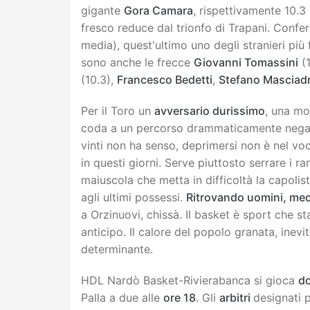
gigante
Gora Camara
, rispettivamente 10.3
fresco reduce dal trionfo di Trapani. Confe
media), quest'ultimo uno degli stranieri più 
sono anche le frecce
Giovanni Tomassini
(1
(10.3),
Francesco Bedetti
,
Stefano Masciadr
Per il Toro un
avversario durissimo
, una mo
coda a un percorso drammaticamente negati
vinti non ha senso, deprimersi non è nel vo
in questi giorni. Serve piuttosto serrare i 
maiuscola che metta in difficoltà la capolist
agli ultimi possessi.
Ritrovando uomini, mec
a Orzinuovi, chissà. Il basket è sport che sta
anticipo. Il calore del popolo granata, ine
determinante.
HDL Nardò Basket-Rivierabanca si gioca
d
Palla a due alle
ore 18
. Gli
arbitri
designati 