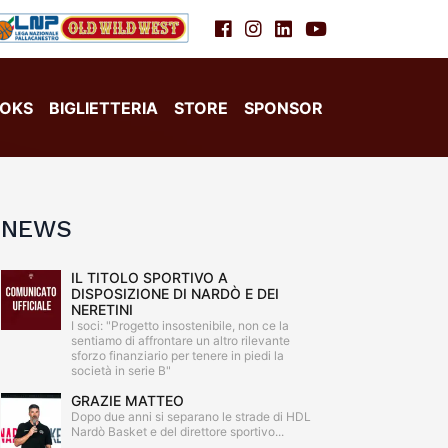
OKS
BIGLIETTERIA
STORE
SPONSOR
NEWS
IL TITOLO SPORTIVO A
DISPOSIZIONE DI NARDÒ E DEI
NERETINI
I soci: "Progetto insostenibile, non ce la
sentiamo di affrontare un altro rilevante
sforzo finanziario per tenere in piedi la
società in serie B"
GRAZIE MATTEO
Dopo due anni si separano le strade di HDL
Nardò Basket e del direttore sportivo...