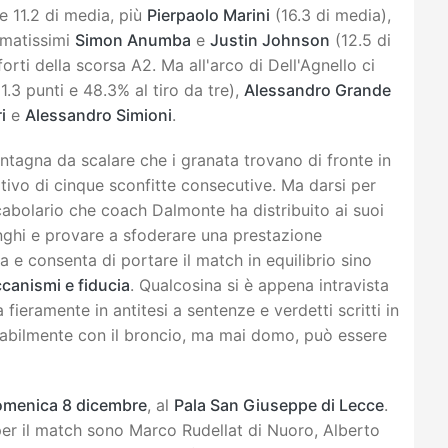
 e 11.2 di media, più
Pierpaolo Marini
(16.3 di media),
rmatissimi
Simon Anumba
e
Justin Johnson
(12.5 di
forti della scorsa A2. Ma all'arco di Dell'Agnello ci
1.3 punti e 48.3% al tiro da tre),
Alessandro Grande
i
e
Alessandro Simioni
.
ntagna da scalare che i granata trovano di fronte in
vo di cinque sconfitte consecutive. Ma darsi per
cabolario che coach Dalmonte ha distribuito ai suoi
ranghi e provare a sfoderare una prestazione
a e consenta di portare il match in equilibrio sino
canismi e fiducia
. Qualcosina si è appena intravista
 fieramente in antitesi a sentenze e verdetti scritti in
vitabilmente con il broncio, ma mai domo, può essere
omenica 8 dicembre
, al
Pala San Giuseppe di Lecce
.
per il match sono Marco Rudellat di Nuoro, Alberto