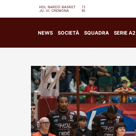
HDL NARDÒ BASKET
73
JU. VI. CREMONA
85
NEWS
SOCIETÀ
SQUADRA
SERIE A2