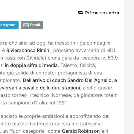
Prima squadra
Telegram
Email
rra che sino ad oggi ha messo in riga compagini
a è
Rivierabanca Rimini
, prossimo avversario di HDL
in casa con Cividale) e una gara da recuperare, 83.9
ri in doppia cifra di media
. Talento, fisicità,
ta già solide di un roster protagonista di una
ampionato.
Dall'arrivo di coach Sandro Dell'Agnello, a
ersari a cavallo delle due stagioni
, anche grazie
esto torneo il tecnico livornese, da giocatore totem
rta campione d'Italia nel 1991.
lanciato le proprie ambizioni e approfittando del
su altre piazze, ha firmato questa meritatissima
 A un "fuori categoria" come
Gerald Robinson
e il