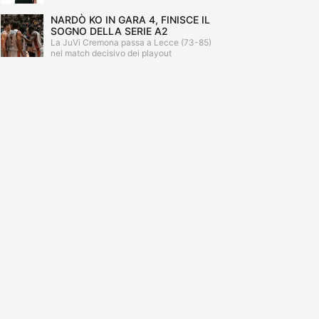
NARDÒ KO IN GARA 4, FINISCE IL
SOGNO DELLA SERIE A2
La JuVi Cremona passa a Lecce (73-85)
nel match decisivo dei playout