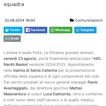
squadra
22.08.2024 16:00
Comunicazioni
Twitter
Facebook
Whatsapp
Telegram
Email
L'attesa è quasi finita. La tifoseria granata domani,
venerdì 23 agosto
, potrà finalmente abbracciare l'
HDL
Nardò Basket
versione 2024/2025. Appuntamento
nella
marina di Santa Caterina
per la presentazione
ufficiale della squadra e di ogni componente del club.
Dai vertici societari al nuovo general manager
Paolo
Avantaggiato
, dal direttore sportivo
Matteo
Malaventura
al coach
Luca Dalmonte
, oltre a conferme
e volti nuovi dello staff tecnico e di quello medico,
dell'area amministrativa e ovviamente a ogni singolo