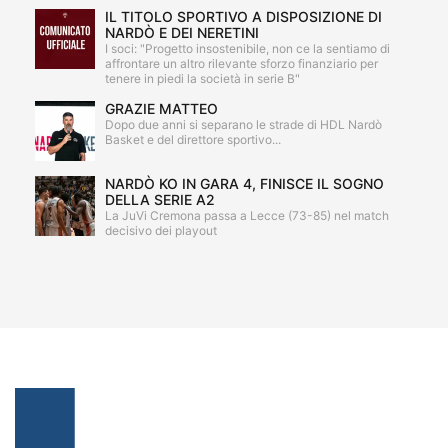
IL TITOLO SPORTIVO A DISPOSIZIONE DI
NARDÒ E DEI NERETINI
I soci: "Progetto insostenibile, non ce la sentiamo di
affrontare un altro rilevante sforzo finanziario per
tenere in piedi la società in serie B"
GRAZIE MATTEO
Dopo due anni si separano le strade di HDL Nardò
Basket e del direttore sportivo...
NARDÒ KO IN GARA 4, FINISCE IL SOGNO
DELLA SERIE A2
La JuVi Cremona passa a Lecce (73-85) nel match
decisivo dei playout