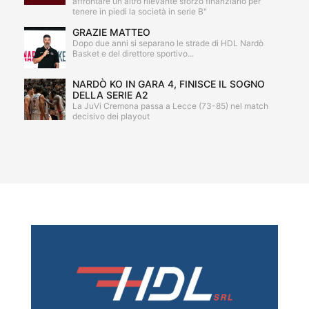
affrontare un altro rilevante sforzo finanziario per
tenere in piedi la società in serie B"
GRAZIE MATTEO
Dopo due anni si separano le strade di HDL Nardò
Basket e del direttore sportivo...
NARDÒ KO IN GARA 4, FINISCE IL SOGNO
DELLA SERIE A2
La JuVi Cremona passa a Lecce (73-85) nel match
decisivo dei playout