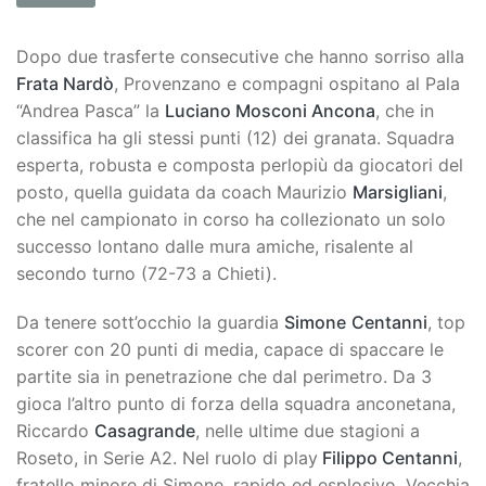
Dopo due trasferte consecutive che hanno sorriso alla
Frata Nardò
, Provenzano e compagni ospitano al Pala
“Andrea Pasca” la
Luciano Mosconi Ancona
, che in
classifica ha gli stessi punti (12) dei granata. Squadra
esperta, robusta e composta perlopiù da giocatori del
posto, quella guidata da coach Maurizio
Marsigliani
,
che nel campionato in corso ha collezionato un solo
successo lontano dalle mura amiche, risalente al
secondo turno (72-73 a Chieti).
Da tenere sott’occhio la guardia
Simone
Centanni
, top
scorer con 20 punti di media, capace di spaccare le
partite sia in penetrazione che dal perimetro. Da 3
gioca l’altro punto di forza della squadra anconetana,
Riccardo
Casagrande
, nelle ultime due stagioni a
Roseto, in Serie A2. Nel ruolo di play
Filippo Centanni
,
fratello minore di Simone, rapido ed esplosivo. Vecchia