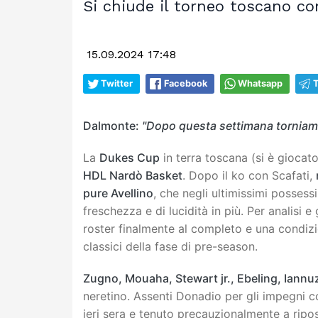
Si chiude il torneo toscano co
15.09.2024 17:48
Twitter
Facebook
Whatsapp
Dalmonte:
"Dopo questa settimana torniamo
La
Dukes Cup
in terra toscana (si è giocat
HDL Nardò Basket
. Dopo il ko con Scafati,
pure Avellino
, che negli ultimissimi possess
freschezza e di lucidità in più. Per analisi 
roster finalmente al completo e una condiz
classici della fase di pre-season.
Zugno, Mouaha, Stewart jr., Ebeling, Iannu
neretino. Assenti Donadio per gli impegni 
ieri sera e tenuto precauzionalmente a riposo