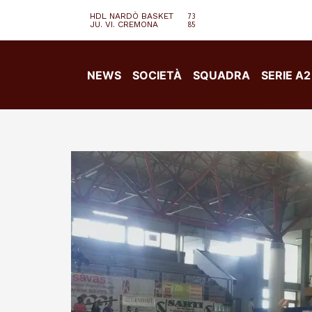
HDL NARDÒ BASKET
73
JU. VI. CREMONA
85
NEWS
SOCIETÀ
SQUADRA
SERIE A2