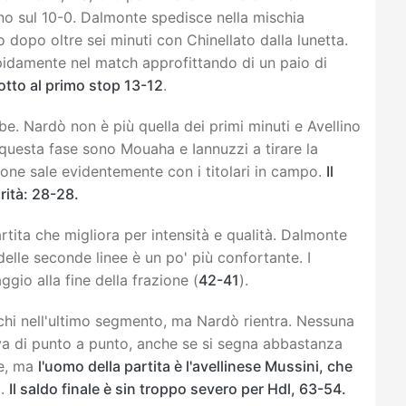
anno sul 10-0. Dalmonte spedisce nella mischia
o dopo oltre sei minuti con Chinellato dalla lunetta.
apidamente nel match approfittando di un paio di
tto al primo stop 13-12
.
e. Nardò non è più quella dei primi minuti e Avellino
n questa fase sono Mouaha e Iannuzzi a tirare la
zione sale evidentemente con i titolari in campo.
Il
arità: 28-28.
artita che migliora per intensità e qualità. Dalmonte
 delle seconde linee è un po' più confortante. I
gio alla fine della frazione (
42-41
).
cchi nell'ultimo segmento, ma Nardò rientra. Nessuna
 va di punto a punto, anche se si segna abbastanza
re, ma
l'uomo della partita è l'avellinese Mussini, che
o.
Il saldo finale è sin troppo severo per Hdl, 63-54.