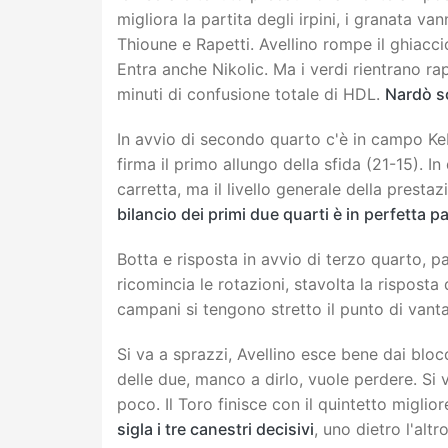
migliora la partita degli irpini, i granata v
Thioune e Rapetti. Avellino rompe il ghiacci
Entra anche Nikolic. Ma i verdi rientrano r
minuti di confusione totale di HDL.
Nardò so
In avvio di secondo quarto c'è in campo Keb
firma il primo allungo della sfida (21-15). I
carretta, ma il livello generale della presta
bilancio dei primi due quarti è in perfetta p
Botta e risposta in avvio di terzo quarto, p
ricomincia le rotazioni, stavolta la risposta
campani si tengono stretto il punto di vantag
Si va a sprazzi, Avellino esce bene dai blo
delle due, manco a dirlo, vuole perdere. Si
poco. Il Toro finisce con il quintetto miglio
sigla i tre canestri decisivi
, uno dietro l'altr