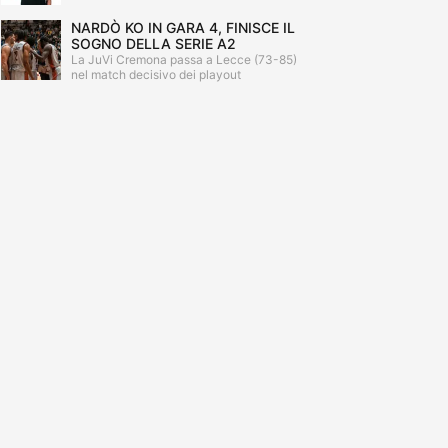
NARDÒ KO IN GARA 4, FINISCE IL
SOGNO DELLA SERIE A2
La JuVi Cremona passa a Lecce (73-85)
nel match decisivo dei playout