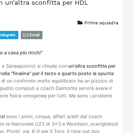
n un'altra sconfitta per HDL
Prima squadra
Telegram
Email
 a casa più ricchi"
o a Sansepolcro) si chiude con
un'altra sconfitta per
nella "finalina" per il terzo e quarto posto la spunta
i di un confronto molto equilibrato ha un pizzico di
e giudizi compiuti a coach Dalmonte servirà avere il
ione fisica omogenea per tutti. Ma sono i problemi
zzi
sono i primi, cinque, alfieri scelti dal coach
con la Nazionale U23 di 3x3 e Woodson, scavigliatosi
. Pronti, via, 6-0 per il Toro. Il time out non