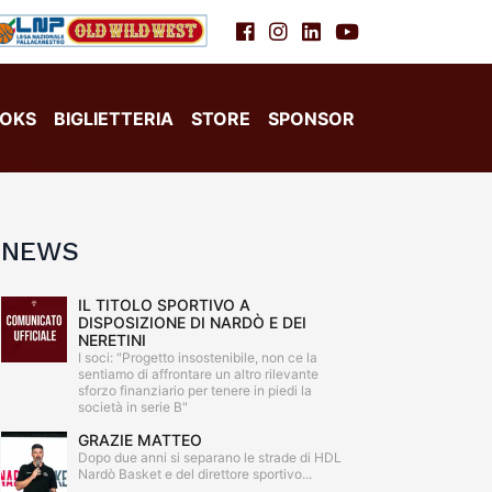
OKS
BIGLIETTERIA
STORE
SPONSOR
NEWS
IL TITOLO SPORTIVO A
DISPOSIZIONE DI NARDÒ E DEI
NERETINI
I soci: "Progetto insostenibile, non ce la
sentiamo di affrontare un altro rilevante
sforzo finanziario per tenere in piedi la
società in serie B"
GRAZIE MATTEO
Dopo due anni si separano le strade di HDL
Nardò Basket e del direttore sportivo...