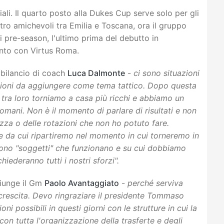
ciali. Il quarto posto alla Dukes Cup serve solo per gli
tro amichevoli tra Emilia e Toscana, ora il gruppo
i pre-season, l'ultimo prima del debutto in
nto con Virtus Roma.
l bilancio di coach
Luca Dalmonte
-
ci sono situazioni
zioni da aggiungere come tema tattico. Dopo questa
 tra loro torniamo a casa più ricchi e abbiamo un
domani. Non è il momento di parlare di risultati e non
ezza o delle rotazioni che non ho potuto fare.
 da cui ripartiremo nel momento in cui torneremo in
sono "soggetti" che funzionano e su cui dobbiamo
hiederanno tutti i nostri sforzi".
iunge il Gm
Paolo Avantaggiato
-
perché serviva
 crescita. Devo ringraziare il presidente Tommaso
i possibili in questi giorni con le strutture in cui la
con tutta l'organizzazione della trasferte e degli