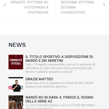
PESANTI. VITTORIA AL
SECONDA VITTORIA
FOTOFINISH A
ESTERNA
CIVITANOVA
CONSECUTIVA
NEWS
IL TITOLO SPORTIVO A DISPOSIZIONE DI
NARDÒ E DEI NERETINI
I soci: "Progetto insostenibile, non ce la sentiamo di
affrontare un altro rilevante sforzo finanziario per
tenere in piedi la società in serie B"
GRAZIE MATTEO
Dopo due anni si separano le strade di HDL Nardò
Basket e del direttore sportivo...
NARDÒ KO IN GARA 4, FINISCE IL SOGNO
DELLA SERIE A2
La JuVi Cremona passa a Lecce (73-85) nel match
decisivo dei playout