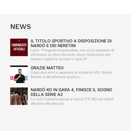
NEWS
IL TITOLO SPORTIVO A DISPOSIZIONE DI
NARDÒ E DEI NERETINI
I soci: "Progetto insostenibile, non ce la sentiamo di
affrontare un altro rilevante sforzo finanziario per
tenere in piedi la società in serie B"
GRAZIE MATTEO
Dopo due anni si separano le strade di HDL Nardò
Basket e del direttore sportivo...
NARDÒ KO IN GARA 4, FINISCE IL SOGNO
DELLA SERIE A2
La JuVi Cremona passa a Lecce (73-85) nel match
decisivo dei playout