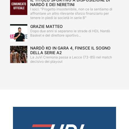
NARDÒ E DEI NERETINI
I soci: "Progetto insostenibile, non ce la sentiamo di
affrontare un altro rilevante sforzo finanziario per
tenere in piedi la società in serie B"
GRAZIE MATTEO
Dopo due anni si separano le strade di HDL Nardò
Basket e del direttore sportivo...
NARDÒ KO IN GARA 4, FINISCE IL SOGNO
DELLA SERIE A2
La JuVi Cremona passa a Lecce (73-85) nel match
decisivo dei playout