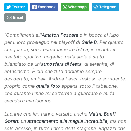
Twitter
Facebook
Whatsapp
Telegram
Email
"Complimenti all'
Amatori Pescara
e in bocca al lupo
per il loro prosieguo nei playoff di
Serie B
. Per quanto
ci riguarda, sono estremamente
felice
, in quanto il
risultato sportivo negativo nella serie è stato
bilanciato da un'
atmosfera di festa
, di serenità, di
entusiasmo. È ciò che tutti abbiamo sempre
desiderato, un Pala Andrea Pasca festoso e sorridente,
proprio come
quella foto
appena sotto il tabellone,
che durante l'inno mi soffermo a guardare e mi fa
scendere una lacrima.
Lacrime che ieri hanno versato anche
Mathi, Bonfi,
Goran
: un
attaccamento alla maglia incredibile
, ma non
solo adesso, in tutto l'arco della stagione. Ragazzi che