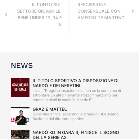
IL PUNTO SUL
RESCISSIONE
SETTORE GIOVANILE:
CONSENSUALE CON
BENE UNDER 13, 14 E
AMEDEO DE MARTINO
18
NEWS
IL TITOLO SPORTIVO A DISPOSIZIONE DI
NARDÒ E DEI NERETINI
I soci: "Progetto insostenibile, non ce la sentiamo di
affrontare un altro rilevante sforzo finanziario per
tenere in piedi la società in serie B"
GRAZIE MATTEO
Dopo due anni si separano le strade di HDL Nardò
Basket e del direttore sportivo...
NARDÒ KO IN GARA 4, FINISCE IL SOGNO
DELLA SERIE A2