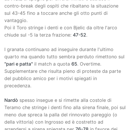
contro-break degli ospiti che ribaltano la situazione
sul 43-45 fino a toccare anche gli otto punti di
vantaggio.
Poi il Toro stringe i denti e con Bjelic da oltre l'arco
chiude sul -5 la terza frazione:
47-52
.
I granata continuano ad inseguire durante l'ultimo
quarto ma quando tutto sembra perduto rimettono sul
"pari e patta"
il match a quota
65
. Overtime.
Supplementare che risulta pieno di proteste da parte
del pubblico amico per i motivi spiegati in
precedenza.
Nardò
spesso insegue e si rimette alla costole di
Teramo che stringe i denti fino alla sirena finale, poi sul
meno due spreca la palla del rinnovato pareggio (o
della vittoria) con Ingrosso ed è costretto ad
arrendersi a sirena spiegata per
76-78
in favore dei