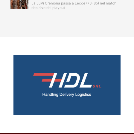
La JuVi Cremona passa a Lecce (73-85) nel match
decisivo dei playout