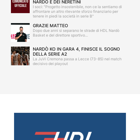
NARDÒ E DEI NERETINI
I soci: "Progetto insostenibile, non ce la sentiamo di
affrontare un altro rilevante sforzo finanziario per
tenere in piedi la società in serie B"
GRAZIE MATTEO
Dopo due anni si separano le strade di HDL Nardò
Basket e del direttore sportivo...
NARDÒ KO IN GARA 4, FINISCE IL SOGNO
DELLA SERIE A2
La JuVi Cremona passa a Lecce (73-85) nel match
decisivo dei playout