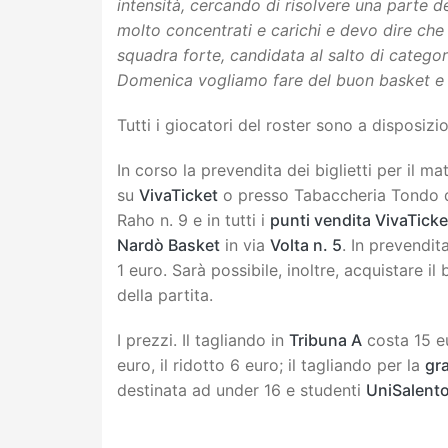
intensità, cercando di risolvere una parte 
molto concentrati e carichi e devo dire che
squadra forte, candidata al salto di categor
Domenica vogliamo fare del buon basket e una
Tutti i giocatori del roster sono a disposizi
In corso la prevendita dei biglietti per il 
su
VivaTicket
o presso Tabaccheria Tondo d
Raho n. 9 e in tutti i
punti vendita VivaTicke
Nardò Basket
in via
Volta n. 5
. In prevendit
1 euro. Sarà possibile, inoltre, acquistare il 
della partita.
I prezzi. Il tagliando in
Tribuna A
costa 15 eur
euro, il ridotto 6 euro; il tagliando per la
gr
destinata ad under 16 e studenti
UniSalent