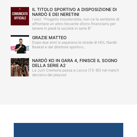
IL TITOLO SPORTIVO A DISPOSIZIONE DI
NARDÒ E DEI NERETINI
I soci: "Progetto insostenibile, non ce la sentiamo di
affrontare un altro rilevante sforzo finanziario per
tenere in piedi la società in serie B"
GRAZIE MATTEO
Dopo due anni si separano le strade di HDL Nardò
Basket e del direttore sportivo...
NARDÒ KO IN GARA 4, FINISCE IL SOGNO
DELLA SERIE A2
La JuVi Cremona passa a Lecce (73-85) nel match
decisivo dei playout