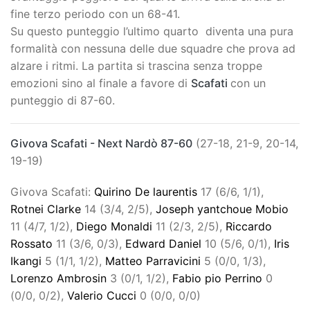
fine terzo periodo con un 68-41.
Su questo punteggio l’ultimo quarto diventa una pura
formalità con nessuna delle due squadre che prova ad
alzare i ritmi. La partita si trascina senza troppe
emozioni sino al finale a favore di
Scafati
con un
punteggio di 87-60.
Givova Scafati - Next Nardò 87-60
(27-18, 21-9, 20-14,
19-19)
Givova Scafati:
Quirino De laurentis
17 (6/6, 1/1),
Rotnei Clarke
14 (3/4, 2/5),
Joseph yantchoue Mobio
11 (4/7, 1/2),
Diego Monaldi
11 (2/3, 2/5),
Riccardo
Rossato
11 (3/6, 0/3),
Edward Daniel
10 (5/6, 0/1),
Iris
Ikangi
5 (1/1, 1/2),
Matteo Parravicini
5 (0/0, 1/3),
Lorenzo Ambrosin
3 (0/1, 1/2),
Fabio pio Perrino
0
(0/0, 0/2),
Valerio Cucci
0 (0/0, 0/0)