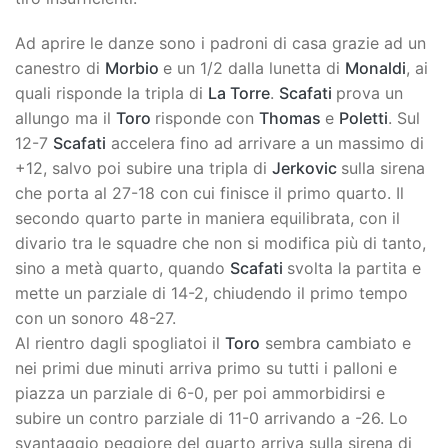
Ad aprire le danze sono i padroni di casa grazie ad un
canestro di
Morbio
e un 1/2 dalla lunetta di
Monaldi
, ai
quali risponde la tripla di
La Torre
.
Scafati
prova un
allungo ma il
Toro
risponde con
Thomas
e
Poletti
. Sul
12-7
Scafati
accelera fino ad arrivare a un massimo di
+12, salvo poi subire una tripla di
Jerkovic
sulla sirena
che porta al 27-18 con cui finisce il primo quarto. Il
secondo quarto parte in maniera equilibrata, con il
divario tra le squadre che non si modifica più di tanto,
sino a metà quarto, quando
Scafati
svolta la partita e
mette un parziale di 14-2, chiudendo il primo tempo
con un sonoro 48-27.
Al rientro dagli spogliatoi il
Toro
sembra cambiato e
nei primi due minuti arriva primo su tutti i palloni e
piazza un parziale di 6-0, per poi ammorbidirsi e
subire un contro parziale di 11-0 arrivando a -26. Lo
svantaggio peggiore del quarto arriva sulla sirena di