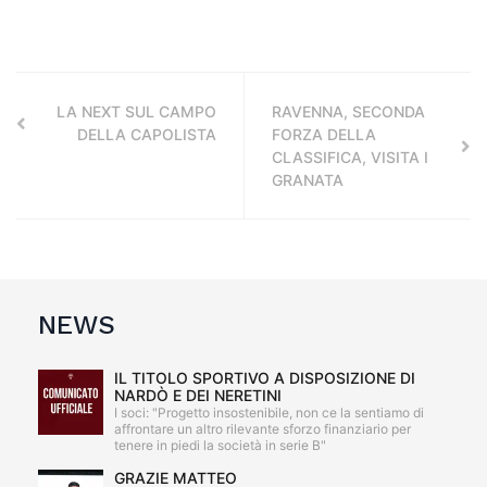
LA NEXT SUL CAMPO
RAVENNA, SECONDA
DELLA CAPOLISTA
FORZA DELLA
CLASSIFICA, VISITA I
GRANATA
NEWS
IL TITOLO SPORTIVO A DISPOSIZIONE DI
NARDÒ E DEI NERETINI
I soci: "Progetto insostenibile, non ce la sentiamo di
affrontare un altro rilevante sforzo finanziario per
tenere in piedi la società in serie B"
GRAZIE MATTEO