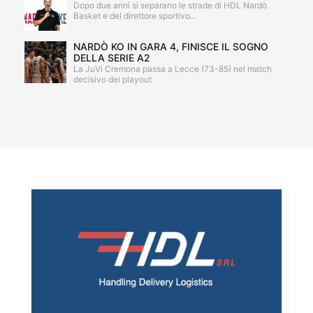
Dopo due anni si separano le strade di HDL Nardò
Basket e del direttore sportivo...
NARDÒ KO IN GARA 4, FINISCE IL SOGNO
DELLA SERIE A2
La JuVi Cremona passa a Lecce (73-85) nel match
decisivo dei playout