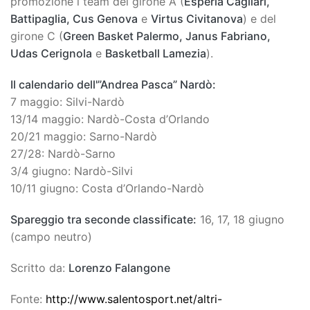
promozione i team del girone A (
Esperia Cagliari,
Battipaglia, Cus Genova
e
Virtus Civitanova
) e del
girone C (
Green Basket Palermo, Janus Fabriano,
Udas Cerignola
e
Basketball Lamezia
).
Il calendario dell'”Andrea Pasca” Nardò:
7 maggio: Silvi-Nardò
13/14 maggio: Nardò-Costa d’Orlando
20/21 maggio: Sarno-Nardò
27/28: Nardò-Sarno
3/4 giugno: Nardò-Silvi
10/11 giugno: Costa d’Orlando-Nardò
Spareggio tra seconde classificate:
16, 17, 18 giugno
(campo neutro)
Scritto da:
Lorenzo Falangone
Fonte:
http://www.salentosport.net/altri-