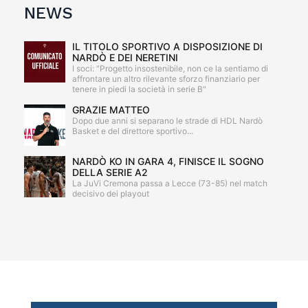
NEWS
IL TITOLO SPORTIVO A DISPOSIZIONE DI
NARDÒ E DEI NERETINI
I soci: "Progetto insostenibile, non ce la sentiamo di
affrontare un altro rilevante sforzo finanziario per
tenere in piedi la società in serie B"
GRAZIE MATTEO
Dopo due anni si separano le strade di HDL Nardò
Basket e del direttore sportivo...
NARDÒ KO IN GARA 4, FINISCE IL SOGNO
DELLA SERIE A2
La JuVi Cremona passa a Lecce (73-85) nel match
decisivo dei playout