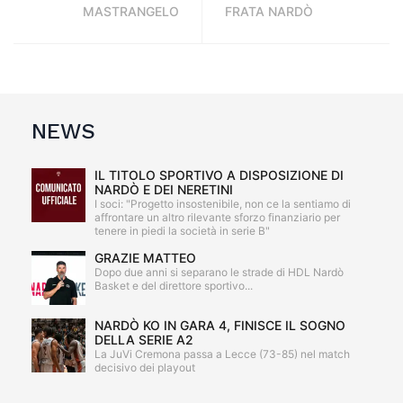
MASTRANGELO
FRATA NARDÒ
NEWS
IL TITOLO SPORTIVO A DISPOSIZIONE DI
NARDÒ E DEI NERETINI
I soci: "Progetto insostenibile, non ce la sentiamo di
affrontare un altro rilevante sforzo finanziario per
tenere in piedi la società in serie B"
GRAZIE MATTEO
Dopo due anni si separano le strade di HDL Nardò
Basket e del direttore sportivo...
NARDÒ KO IN GARA 4, FINISCE IL SOGNO
DELLA SERIE A2
La JuVi Cremona passa a Lecce (73-85) nel match
decisivo dei playout