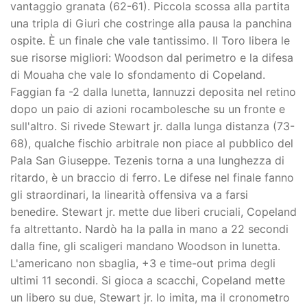
vantaggio granata (62-61). Piccola scossa alla partita
una tripla di Giuri che costringe alla pausa la panchina
ospite. È un finale che vale tantissimo. Il Toro libera le
sue risorse migliori: Woodson dal perimetro e la difesa
di Mouaha che vale lo sfondamento di Copeland.
Faggian fa -2 dalla lunetta, Iannuzzi deposita nel retino
dopo un paio di azioni rocambolesche su un fronte e
sull'altro. Si rivede Stewart jr. dalla lunga distanza (73-
68), qualche fischio arbitrale non piace al pubblico del
Pala San Giuseppe. Tezenis torna a una lunghezza di
ritardo, è un braccio di ferro. Le difese nel finale fanno
gli straordinari, la linearità offensiva va a farsi
benedire. Stewart jr. mette due liberi cruciali, Copeland
fa altrettanto. Nardò ha la palla in mano a 22 secondi
dalla fine, gli scaligeri mandano Woodson in lunetta.
L'americano non sbaglia, +3 e time-out prima degli
ultimi 11 secondi. Si gioca a scacchi, Copeland mette
un libero su due, Stewart jr. lo imita, ma il cronometro