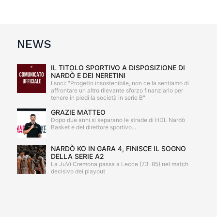
NEWS
IL TITOLO SPORTIVO A DISPOSIZIONE DI
NARDÒ E DEI NERETINI
I soci: "Progetto insostenibile, non ce la sentiamo di
affrontare un altro rilevante sforzo finanziario per
tenere in piedi la società in serie B"
GRAZIE MATTEO
Dopo due anni si separano le strade di HDL Nardò
Basket e del direttore sportivo...
NARDÒ KO IN GARA 4, FINISCE IL SOGNO
DELLA SERIE A2
La JuVi Cremona passa a Lecce (73-85) nel match
decisivo dei playout