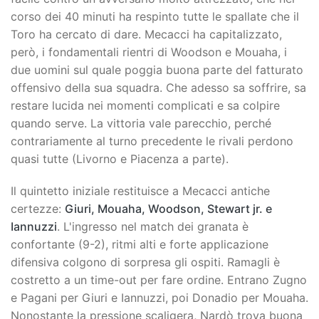
corso dei 40 minuti ha respinto tutte le spallate che il
Toro ha cercato di dare. Mecacci ha capitalizzato,
però, i fondamentali rientri di Woodson e Mouaha, i
due uomini sul quale poggia buona parte del fatturato
offensivo della sua squadra. Che adesso sa soffrire, sa
restare lucida nei momenti complicati e sa colpire
quando serve. La vittoria vale parecchio, perché
contrariamente al turno precedente le rivali perdono
quasi tutte (Livorno e Piacenza a parte).
Il quintetto iniziale restituisce a Mecacci antiche
certezze:
Giuri, Mouaha, Woodson, Stewart jr. e
Iannuzzi
. L'ingresso nel match dei granata è
confortante (9-2), ritmi alti e forte applicazione
difensiva colgono di sorpresa gli ospiti. Ramagli è
costretto a un time-out per fare ordine. Entrano Zugno
e Pagani per Giuri e Iannuzzi, poi Donadio per Mouaha.
Nonostante la pressione scaligera, Nardò trova buona