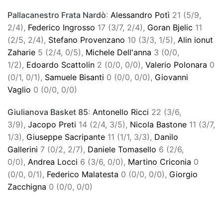
Pallacanestro Frata Nardò
:
Alessandro Potì
21 (5/9,
2/4),
Federico Ingrosso
17 (3/7, 2/4),
Goran Bjelic
11
(2/5, 2/4),
Stefano Provenzano
10 (3/3, 1/5),
Alin ionut
Zaharie
5 (2/4, 0/5),
Michele Dell'anna
3 (0/0,
1/2),
Edoardo Scattolin
2 (0/0, 0/0),
Valerio Polonara
0
(0/1, 0/1),
Samuele Bisanti
0 (0/0, 0/0),
Giovanni
Vaglio
0 (0/0, 0/0)
Giulianova Basket 85
:
Antonello Ricci
22 (3/6,
3/9),
Jacopo Preti
14 (2/4, 3/5),
Nicola Bastone
11 (3/7,
1/3),
Giuseppe Sacripante
11 (1/1, 3/3),
Danilo
Gallerini
7 (0/2, 2/7),
Daniele Tomasello
6 (2/6,
0/0),
Andrea Locci
6 (3/6, 0/0),
Martino Criconia
0
(0/0, 0/1),
Federico Malatesta
0 (0/0, 0/0),
Giorgio
Zacchigna
0 (0/0, 0/0)