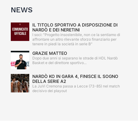
NEWS
IL TITOLO SPORTIVO A DISPOSIZIONE DI
NARDÒ E DEI NERETINI
I soci: "Progetto insostenibile, non ce la sentiamo di
affrontare un altro rilevante sforzo finanziario per
tenere in piedi la società in serie B"
GRAZIE MATTEO
Dopo due anni si separano le strade di HDL Nardò
Basket e del direttore sportivo...
NARDÒ KO IN GARA 4, FINISCE IL SOGNO
DELLA SERIE A2
La JuVi Cremona passa a Lecce (73-85) nel match
decisivo dei playout