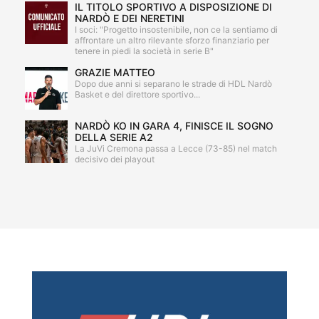
IL TITOLO SPORTIVO A DISPOSIZIONE DI
NARDÒ E DEI NERETINI
I soci: "Progetto insostenibile, non ce la sentiamo di
affrontare un altro rilevante sforzo finanziario per
tenere in piedi la società in serie B"
GRAZIE MATTEO
Dopo due anni si separano le strade di HDL Nardò
Basket e del direttore sportivo...
NARDÒ KO IN GARA 4, FINISCE IL SOGNO
DELLA SERIE A2
La JuVi Cremona passa a Lecce (73-85) nel match
decisivo dei playout