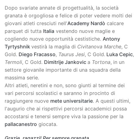
Dopo svariate annate di progettualità, la società
granata è orgogliosa e felice di poter vedere molti dei
giovani atleti cresciuti nell'
Academy Nardò
calcare
parquet di tutta
Italia
vestendo nuove maglie e
cogliendo nuove opportunità cestistiche.
Antony
Tyrtyshnik
vestirà la maglia di
Civitanova Marche
, C
Gold.
Diego Fracasso
,
Taurus Jesi
, C Gold.
Luka Cepic
,
Termoli
, C Gold.
Dimitrije Jankovic
a
Tortona
, in un
settore giovanile importante di una squadra della
massima serie.
Altri atleti, neretini e non, sono giunti al termine dei
vari percorsi scolastici e saranno in procinto di
raggiungere nuove
mete universitarie
. A questi ultimi,
l'augurio che ai rispettivi percorsi accademici possa
accostarsi e tenersi sempre viva la passione per la
pallacanestro
giocata.
Grazie, ragazzi! Per sempre granata.