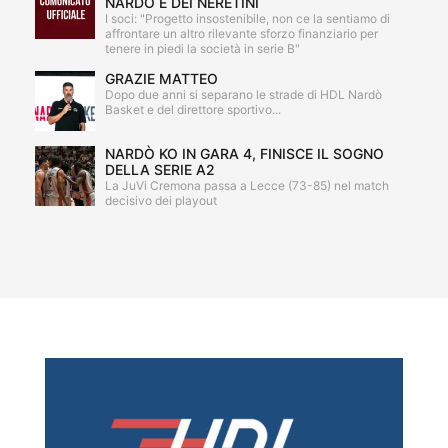
NARDÒ E DEI NERETINI
I soci: "Progetto insostenibile, non ce la sentiamo di
affrontare un altro rilevante sforzo finanziario per
tenere in piedi la società in serie B"
GRAZIE MATTEO
Dopo due anni si separano le strade di HDL Nardò
Basket e del direttore sportivo...
NARDÒ KO IN GARA 4, FINISCE IL SOGNO
DELLA SERIE A2
La JuVi Cremona passa a Lecce (73-85) nel match
decisivo dei playout