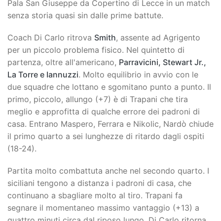
Pala San Giuseppe da Copertino di Lecce in un match
senza storia quasi sin dalle prime battute.
Coach Di Carlo ritrova
Smith
, assente ad Agrigento
per un piccolo problema fisico. Nel quintetto di
partenza, oltre all'americano,
Parravicini, Stewart Jr.,
La Torre e Iannuzzi
. Molto equilibrio in avvio con le
due squadre che lottano e sgomitano punto a punto. Il
primo, piccolo, allungo (+7) è di Trapani che tira
meglio e approfitta di qualche errore dei padroni di
casa. Entrano Maspero, Ferrara e Nikolic, Nardò chiude
il primo quarto a sei lunghezze di ritardo dagli ospiti
(18-24).
Partita molto combattuta anche nel secondo quarto. I
siciliani tengono a distanza i padroni di casa, che
continuano a sbagliare molto al tiro. Trapani fa
segnare il momentaneo massimo vantaggio (+13) a
quattro minuti circa dal riposo lungo. Di Carlo ritorna