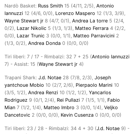
Nardò Basket:
Russ Smith
15 (4/11, 2/5),
Antonio
Iannuzzi
12 (4/6, 0/0),
Lorenzo Maspero
12 (1/3, 3/9),
Wayne Stewart jr
8 (4/7, 0/1),
Andrea La torre
5 (2/4,
0/2),
Lazar Nikolic
5 (1/3, 1/3),
Matteo Ferrara
4 (2/2,
0/0),
Lazar Trunic
3 (0/0, 1/1),
Matteo Parravicini
2
(1/3, 0/2),
Andrea Donda
0 (0/0, 0/0)
Tiri liberi: 7 / 17 - Rimbalzi: 32 7 + 25 (
Antonio Iannuzzi
7) - Assist: 15 (
Wayne Stewart jr
4)
Trapani Shark:
J.d. Notae
28 (7/8, 2/3),
Joseph
yantchoue Mobio
10 (2/7, 2/6),
Pierpaolo Marini
10
(3/5, 1/2),
Andrea Renzi
10 (1/2, 1/2),
Yancarlos
Rodriguez
9 (0/1, 2/4),
Rei Pullazi
7 (1/5, 1/1),
Fabio
Mian
7 (1/2, 1/4),
Matteo Imbro
3 (0/0, 1/4),
Veljko
Dancetovic
2 (0/0, 0/0),
Kevin Cusenza
0 (0/0, 0/0)
Tiri liberi: 23 / 28 - Rimbalzi: 34 4 + 30 (
J.d. Notae
9) -