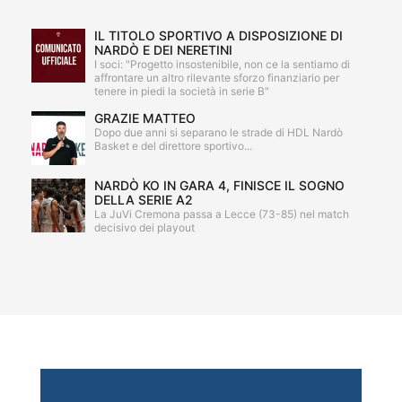
IL TITOLO SPORTIVO A DISPOSIZIONE DI
NARDÒ E DEI NERETINI
I soci: "Progetto insostenibile, non ce la sentiamo di
affrontare un altro rilevante sforzo finanziario per
tenere in piedi la società in serie B"
GRAZIE MATTEO
Dopo due anni si separano le strade di HDL Nardò
Basket e del direttore sportivo...
NARDÒ KO IN GARA 4, FINISCE IL SOGNO
DELLA SERIE A2
La JuVi Cremona passa a Lecce (73-85) nel match
decisivo dei playout