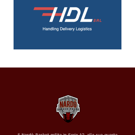
Il Nardò Basket milita in Serie A2, alla sua quarta