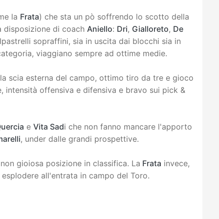
me la
Frata
) che sta un pò soffrendo lo scotto della
 a disposizione di coach
Aniello
:
Dri
,
Gialloreto
,
De
pastrelli sopraffini, sia in uscita dai blocchi sia in
a categoria, viaggiano sempre ad ottime medie.
la scia esterna del campo, ottimo tiro da tre e gioco
, intensità offensiva e difensiva e bravo sui pick &
uercia
e
Vita Sad
i che non fanno mancare l'apporto
arelli
, under dalle grandi prospettive.
non gioiosa posizione in classifica. La
Frata
invece,
 esplodere all'entrata in campo del Toro.