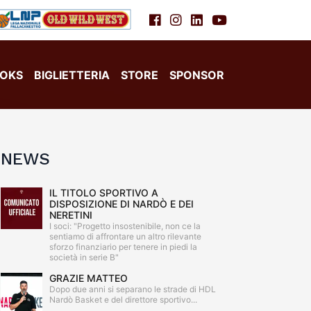
OKS
BIGLIETTERIA
STORE
SPONSOR
NEWS
IL TITOLO SPORTIVO A
DISPOSIZIONE DI NARDÒ E DEI
NERETINI
I soci: "Progetto insostenibile, non ce la
sentiamo di affrontare un altro rilevante
sforzo finanziario per tenere in piedi la
società in serie B"
GRAZIE MATTEO
Dopo due anni si separano le strade di HDL
Nardò Basket e del direttore sportivo...