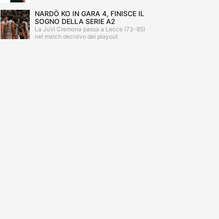
NARDÒ KO IN GARA 4, FINISCE IL
SOGNO DELLA SERIE A2
La JuVi Cremona passa a Lecce (73-85)
nel match decisivo dei playout