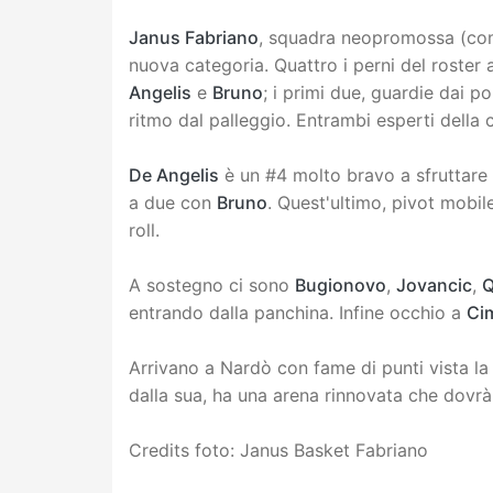
Janus Fabriano
, squadra neopromossa (co
nuova categoria. Quattro i perni del roster
Angelis
e
Bruno
; i primi due, guardie dai pol
ritmo dal palleggio. Entrambi esperti dell
De Angelis
è un #4 molto bravo a sfruttare 
a due con
Bruno
. Quest'ultimo, pivot mobile
roll.
A sostegno ci sono
Bugionovo
,
Jovancic
,
Q
entrando dalla panchina. Infine occhio a
Cim
Arrivano a Nardò con fame di punti vista la 
dalla sua, ha una arena rinnovata che dovrà
Credits foto: Janus Basket Fabriano