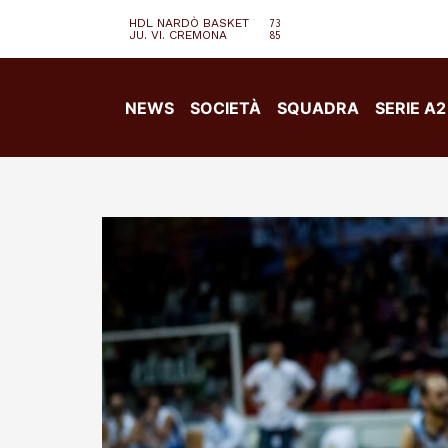
HDL NARDÒ BASKET
73
JU. VI. CREMONA
85
NEWS
SOCIETÀ
SQUADRA
SERIE A2