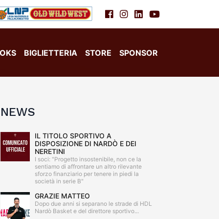
OKS
BIGLIETTERIA
STORE
SPONSOR
NEWS
IL TITOLO SPORTIVO A
DISPOSIZIONE DI NARDÒ E DEI
NERETINI
I soci: "Progetto insostenibile, non ce la
sentiamo di affrontare un altro rilevante
sforzo finanziario per tenere in piedi la
società in serie B"
GRAZIE MATTEO
Dopo due anni si separano le strade di HDL
Nardò Basket e del direttore sportivo...