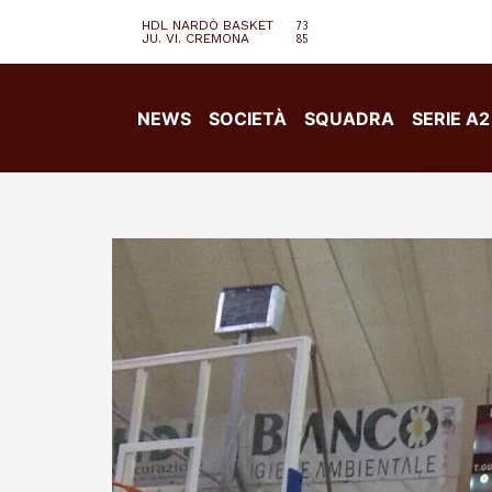
HDL NARDÒ BASKET
73
JU. VI. CREMONA
85
NEWS
SOCIETÀ
SQUADRA
SERIE A2