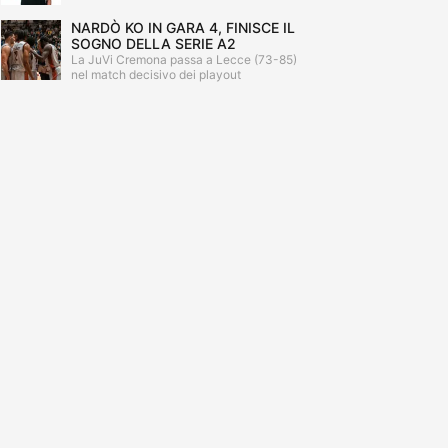
NARDÒ KO IN GARA 4, FINISCE IL
SOGNO DELLA SERIE A2
La JuVi Cremona passa a Lecce (73-85)
nel match decisivo dei playout