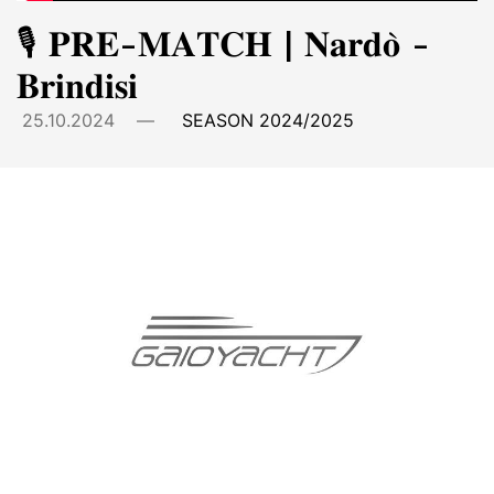
🎙️ 𝐏𝐑𝐄-𝐌𝐀𝐓𝐂𝐇 | 𝐍𝐚𝐫𝐝𝐨̀ -
𝐁𝐫𝐢𝐧𝐝𝐢𝐬𝐢
25.10.2024
—
SEASON 2024/2025