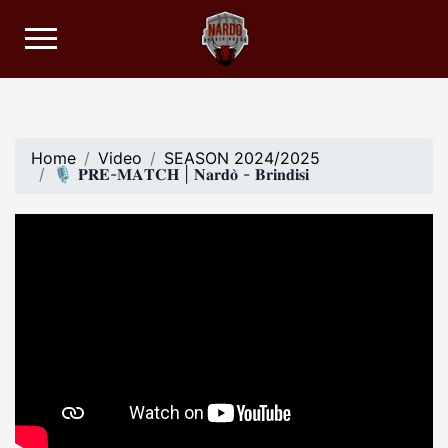
Home
Video
SEASON 2024/2025
🎙️ 𝐏𝐑𝐄-𝐌𝐀𝐓𝐂𝐇 | 𝐍𝐚𝐫𝐝𝐨̀ - 𝐁𝐫𝐢𝐧𝐝𝐢𝐬𝐢