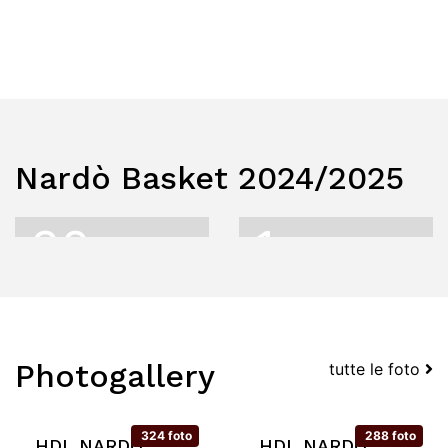
Nardò Basket 2024/2025
32
1
Play
Play
Francesco
Avery
Spinelli
Woodson
Photogallery
tutte le foto
324 foto
288 foto
HDL NARDÒ
HDL NARDÒ