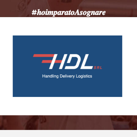
#𝒉𝒐𝒊𝒎𝒑𝒂𝒓𝒂𝒕𝒐𝑨𝒔𝒐𝒈𝒏𝒂𝒓𝒆