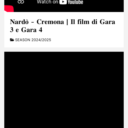
𝐍𝐚𝐫𝐝𝐨̀ - 𝐂𝐫𝐞𝐦𝐨𝐧𝐚 | 𝐈𝐥 𝐟𝐢𝐥𝐦 𝐝𝐢 𝐆𝐚𝐫𝐚
𝟑 𝐞 𝐆𝐚𝐫𝐚 𝟒
SEASON 2024/2025