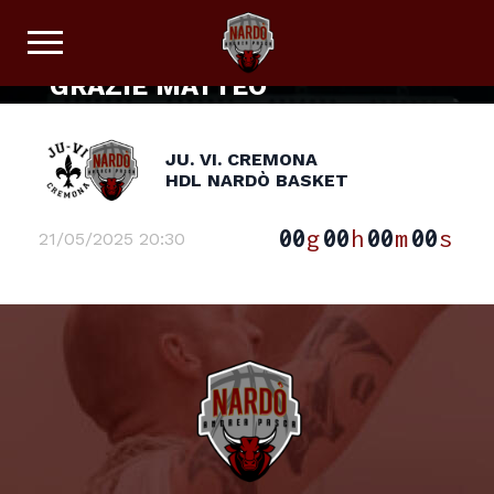
Comunicazioni
GRAZIE MATTEO
JU. VI. CREMONA
HDL NARDÒ BASKET
00
g
00
h
00
m
00
s
21/05/2025 20:30