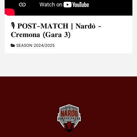
🎙️ 𝐏𝐎𝐒𝐓-𝐌𝐀𝐓𝐂𝐇 | 𝐍𝐚𝐫𝐝𝐨̀ -
𝐂𝐫𝐞𝐦𝐨𝐧𝐚 (𝐆𝐚𝐫𝐚 𝟑)
SEASON 2024/2025