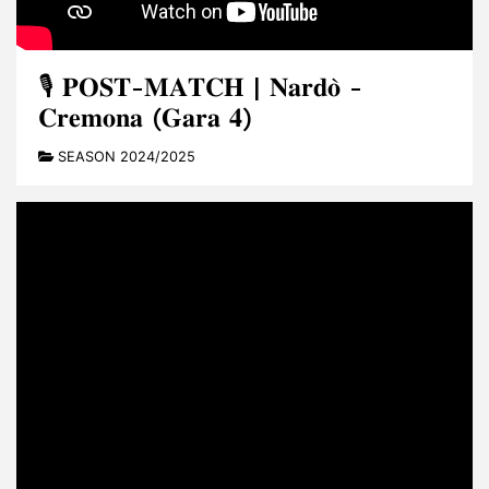
🎙️ 𝐏𝐎𝐒𝐓-𝐌𝐀𝐓𝐂𝐇 | 𝐍𝐚𝐫𝐝𝐨̀ -
𝐂𝐫𝐞𝐦𝐨𝐧𝐚 (𝐆𝐚𝐫𝐚 𝟒)
SEASON 2024/2025