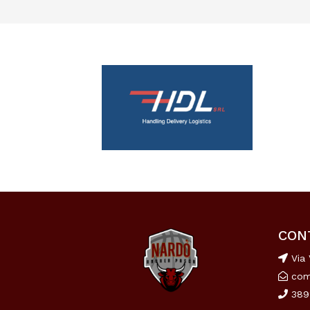
CON
Via 
com
389