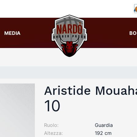
MEDIA
BO
Aristide Mouah
10
Ruolo:
Guardia
Altezza:
192 cm