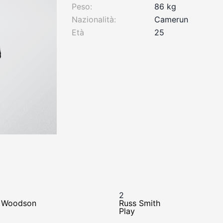
Peso:
86 kg
Nazionalità:
Camerun
Età
25
2
 Woodson
Russ Smith
Play