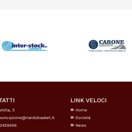
TATTI
LINK VELOCI
Volta, 5
Home
unicazione@nardobasket.it
Società
2459456
News