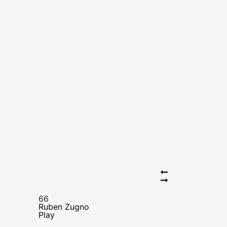
66
21
Ruben Zugno
Marco Giur
Play
Play