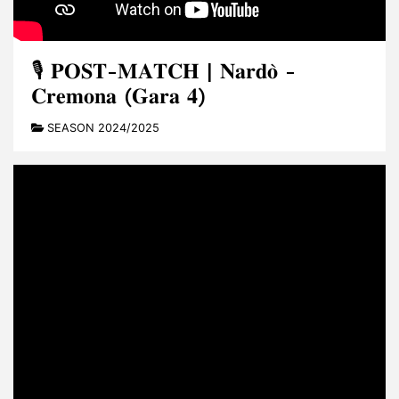
🎙️ 𝐏𝐎𝐒𝐓-𝐌𝐀𝐓𝐂𝐇 | 𝐍𝐚𝐫𝐝𝐨̀ -
𝐂𝐫𝐞𝐦𝐨𝐧𝐚 (𝐆𝐚𝐫𝐚 𝟒)
SEASON 2024/2025