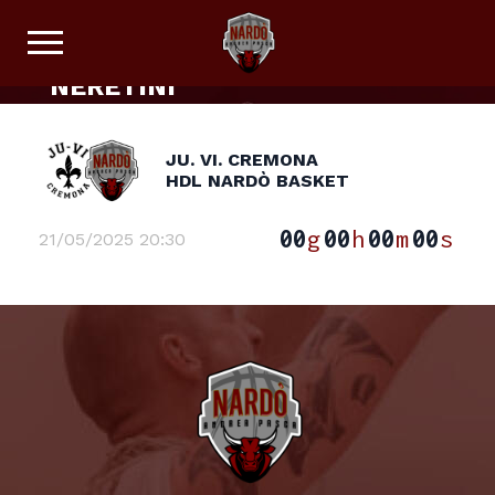
IL TITOLO SPORTIVO A
DISPOSIZIONE DI NARDÒ E DEI
NERETINI
JU. VI. CREMONA
HDL NARDÒ BASKET
00
g
00
h
00
m
00
s
21/05/2025 20:30