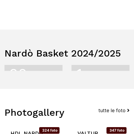
Nardò Basket 2024/2025
32
1
Play
Play
Francesco
Avery
Spinelli
Woodson
Photogallery
tutte le foto
324 foto
347 foto
HDL NARDÒ
VALTUR