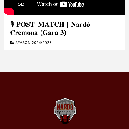
🎙️ 𝐏𝐎𝐒𝐓-𝐌𝐀𝐓𝐂𝐇 | 𝐍𝐚𝐫𝐝𝐨̀ -
𝐂𝐫𝐞𝐦𝐨𝐧𝐚 (𝐆𝐚𝐫𝐚 𝟑)
SEASON 2024/2025