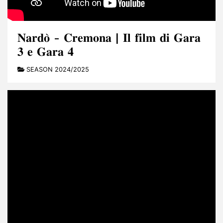
𝐍𝐚𝐫𝐝𝐨̀ - 𝐂𝐫𝐞𝐦𝐨𝐧𝐚 | 𝐈𝐥 𝐟𝐢𝐥𝐦 𝐝𝐢 𝐆𝐚𝐫𝐚
𝟑 𝐞 𝐆𝐚𝐫𝐚 𝟒
SEASON 2024/2025