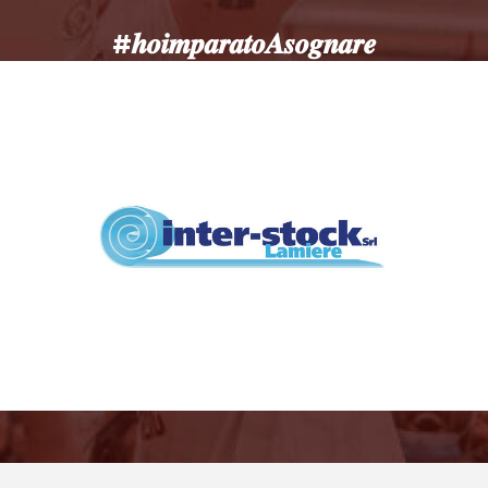
#𝒉𝒐𝒊𝒎𝒑𝒂𝒓𝒂𝒕𝒐𝑨𝒔𝒐𝒈𝒏𝒂𝒓𝒆