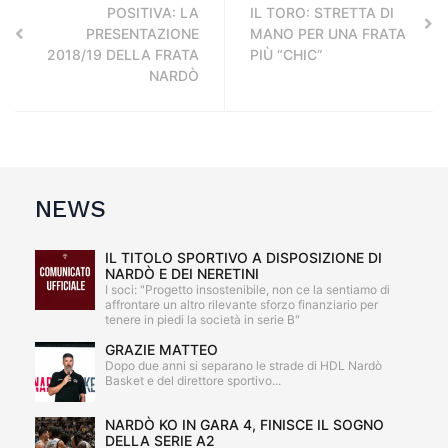
POSITIVA: LA
IL TORO: STRETTA DI
PRESENTAZIONE
MANO PER UNA FRATA
2018/19 DELLA FRATA
PIÙ “CHIC”
NARDÒ
NEWS
IL TITOLO SPORTIVO A DISPOSIZIONE DI
NARDÒ E DEI NERETINI
I soci: "Progetto insostenibile, non ce la sentiamo di
affrontare un altro rilevante sforzo finanziario per
tenere in piedi la società in serie B"
GRAZIE MATTEO
Dopo due anni si separano le strade di HDL Nardò
Basket e del direttore sportivo...
NARDÒ KO IN GARA 4, FINISCE IL SOGNO
DELLA SERIE A2