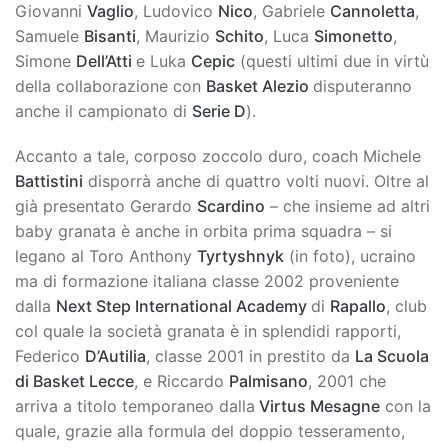
Giovanni
Vaglio
, Ludovico
Nico
, Gabriele
Cannoletta
,
Samuele
Bisanti
, Maurizio
Schito
, Luca
Simonetto
,
Simone
Dell’Atti
e Luka
Cepic
(questi ultimi due in virtù
della collaborazione con
Basket Alezio
disputeranno
anche il campionato di
Serie D
).
Accanto a tale, corposo zoccolo duro, coach Michele
Battistini
disporrà anche di quattro volti nuovi. Oltre al
già presentato Gerardo
Scardino
– che insieme ad altri
baby granata è anche in orbita prima squadra – si
legano al Toro Anthony
Tyrtyshnyk
(in foto), ucraino
ma di formazione italiana classe 2002 proveniente
dalla
Next Step International Academy
di
Rapallo
, club
col quale la società granata è in splendidi rapporti,
Federico
D’Autilia
, classe 2001 in prestito da
La Scuola
di Basket Lecce
, e Riccardo
Palmisano
, 2001 che
arriva a titolo temporaneo dalla
Virtus Mesagne
con la
quale, grazie alla formula del doppio tesseramento,