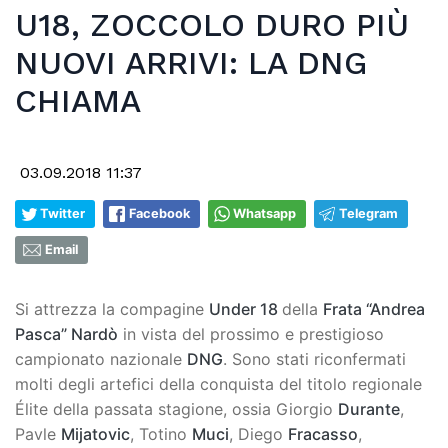
U18, ZOCCOLO DURO PIÙ
NUOVI ARRIVI: LA DNG
CHIAMA
03.09.2018 11:37
Twitter
Facebook
Whatsapp
Telegram
Email
Si attrezza la compagine
Under 18
della
Frata “Andrea
Pasca” Nardò
in vista del prossimo e prestigioso
campionato nazionale
DNG
. Sono stati riconfermati
molti degli artefici della conquista del titolo regionale
Élite della passata stagione, ossia Giorgio
Durante
,
Pavle
Mijatovic
, Totino
Muci
, Diego
Fracasso
,