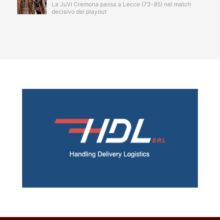
La JuVi Cremona passa a Lecce (73-85) nel match
decisivo dei playout