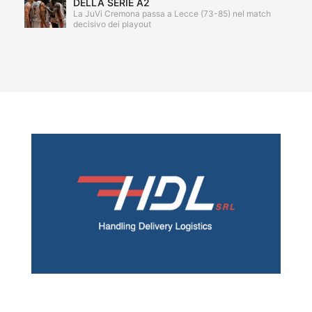
DELLA SERIE A2
La JuVi Cremona passa a Lecce (73-85) nel match
decisivo dei playout