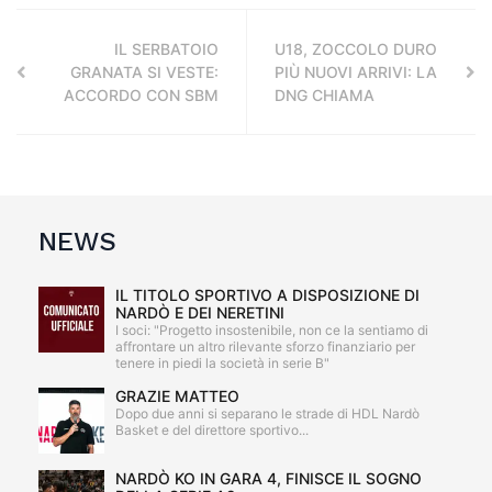
IL SERBATOIO
U18, ZOCCOLO DURO
GRANATA SI VESTE:
PIÙ NUOVI ARRIVI: LA
ACCORDO CON SBM
DNG CHIAMA
NEWS
IL TITOLO SPORTIVO A DISPOSIZIONE DI
NARDÒ E DEI NERETINI
I soci: "Progetto insostenibile, non ce la sentiamo di
affrontare un altro rilevante sforzo finanziario per
tenere in piedi la società in serie B"
GRAZIE MATTEO
Dopo due anni si separano le strade di HDL Nardò
Basket e del direttore sportivo...
NARDÒ KO IN GARA 4, FINISCE IL SOGNO