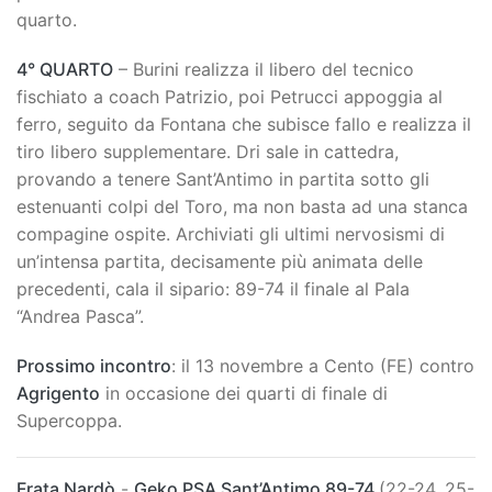
quarto.
4° QUARTO
– Burini realizza il libero del tecnico
fischiato a coach Patrizio, poi Petrucci appoggia al
ferro, seguito da Fontana che subisce fallo e realizza il
tiro libero supplementare. Dri sale in cattedra,
provando a tenere Sant’Antimo in partita sotto gli
estenuanti colpi del Toro, ma non basta ad una stanca
compagine ospite. Archiviati gli ultimi nervosismi di
un’intensa partita, decisamente più animata delle
precedenti, cala il sipario: 89-74 il finale al Pala
“Andrea Pasca”.
Prossimo incontro
: il 13 novembre a Cento (FE) contro
Agrigento
in occasione dei quarti di finale di
Supercoppa.
Frata Nardò
-
Geko PSA Sant’Antimo 89-74
(22-24, 25-