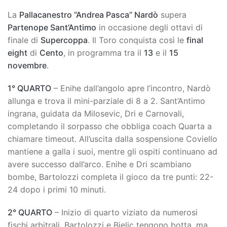
La
Pallacanestro “Andrea Pasca” Nardò
supera
Partenope Sant’Antimo
in occasione degli ottavi di
finale di
Supercoppa
. Il Toro conquista così le
final
eight
di
Cento
, in programma tra il
13
e il
15
novembre
.
1° QUARTO
– Enihe dall’angolo apre l’incontro, Nardò
allunga e trova il mini-parziale di 8 a 2. Sant’Antimo
ingrana, guidata da Milosevic, Dri e Carnovali,
completando il sorpasso che obbliga coach Quarta a
chiamare timeout. All’uscita dalla sospensione Coviello
mantiene a galla i suoi, mentre gli ospiti continuano ad
avere successo dall’arco. Enihe e Dri scambiano
bombe, Bartolozzi completa il gioco da tre punti: 22-
24 dopo i primi 10 minuti.
2° QUARTO
– Inizio di quarto viziato da numerosi
fischi arbitrali. Bartolozzi e Bjelic tengono botta, ma