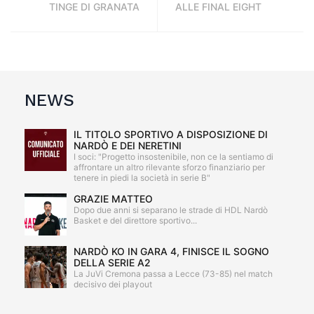
TINGE DI GRANATA
ALLE FINAL EIGHT
NEWS
IL TITOLO SPORTIVO A DISPOSIZIONE DI
NARDÒ E DEI NERETINI
I soci: "Progetto insostenibile, non ce la sentiamo di
affrontare un altro rilevante sforzo finanziario per
tenere in piedi la società in serie B"
GRAZIE MATTEO
Dopo due anni si separano le strade di HDL Nardò
Basket e del direttore sportivo...
NARDÒ KO IN GARA 4, FINISCE IL SOGNO
DELLA SERIE A2
La JuVi Cremona passa a Lecce (73-85) nel match
decisivo dei playout