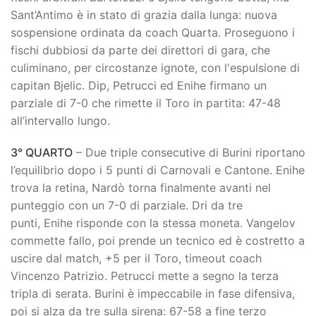
Sant’Antimo è in stato di grazia dalla lunga: nuova
sospensione ordinata da coach Quarta. Proseguono i
fischi dubbiosi da parte dei direttori di gara, che
culiminano, per circostanze ignote, con l'espulsione di
capitan Bjelic. Dip, Petrucci ed Enihe firmano un
parziale di 7-0 che rimette il Toro in partita: 47-48
all’intervallo lungo.
3° QUARTO
– Due triple consecutive di Burini riportano
l’equilibrio dopo i 5 punti di Carnovali e Cantone. Enihe
trova la retina, Nardò torna finalmente avanti nel
punteggio con un 7-0 di parziale. Dri da tre
punti, Enihe risponde con la stessa moneta. Vangelov
commette fallo, poi prende un tecnico ed è costretto a
uscire dal match, +5 per il Toro, timeout coach
Vincenzo Patrizio. Petrucci mette a segno la terza
tripla di serata. Burini è impeccabile in fase difensiva,
poi si alza da tre sulla sirena: 67-58 a fine terzo