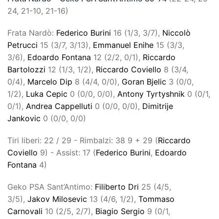
24, 21-10, 21-16)
Frata Nardò:
Federico Burini
16 (1/3, 3/7),
Niccolò
Petrucci
15 (3/7, 3/13),
Emmanuel Enihe
15 (3/3,
3/6),
Edoardo Fontana
12 (2/2, 0/1),
Riccardo
Bartolozzi
12 (1/3, 1/2),
Riccardo Coviello
8 (3/4,
0/4),
Marcelo Dip
8 (4/4, 0/0),
Goran Bjelic
3 (0/0,
1/2),
Luka Cepic
0 (0/0, 0/0),
Antony Tyrtyshnik
0 (0/1,
0/1),
Andrea Cappelluti
0 (0/0, 0/0),
Dimitrije
Jankovic
0 (0/0, 0/0)
Tiri liberi: 22 / 29 - Rimbalzi: 38 9 + 29 (
Riccardo
Coviello
9) - Assist: 17 (
Federico Burini
,
Edoardo
Fontana
4)
Geko PSA Sant’Antimo:
Filiberto Dri
25 (4/5,
3/5),
Jakov Milosevic
13 (4/6, 1/2),
Tommaso
Carnovali
10 (2/5, 2/7),
Biagio Sergio
9 (0/1,