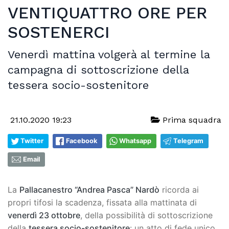
VENTIQUATTRO ORE PER
SOSTENERCI
Venerdì mattina volgerà al termine la
campagna di sottoscrizione della
tessera socio-sostenitore
21.10.2020 19:23
Prima squadra
Twitter
Facebook
Whatsapp
Telegram
Email
La
Pallacanestro “Andrea Pasca” Nardò
ricorda ai
propri tifosi la scadenza, fissata alla mattinata di
venerdì 23 ottobre
, della possibilità di sottoscrizione
della
tessera socio-sostenitore
: un atto di fede unico