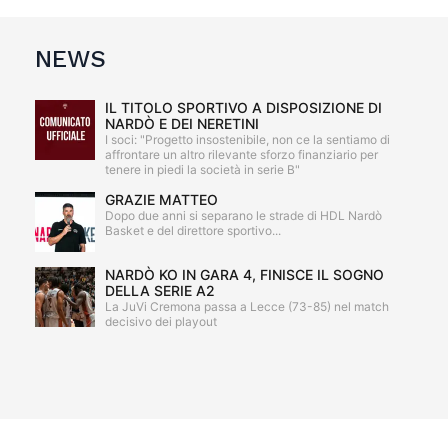
NEWS
IL TITOLO SPORTIVO A DISPOSIZIONE DI
NARDÒ E DEI NERETINI
I soci: "Progetto insostenibile, non ce la sentiamo di
affrontare un altro rilevante sforzo finanziario per
tenere in piedi la società in serie B"
GRAZIE MATTEO
Dopo due anni si separano le strade di HDL Nardò
Basket e del direttore sportivo...
NARDÒ KO IN GARA 4, FINISCE IL SOGNO
DELLA SERIE A2
La JuVi Cremona passa a Lecce (73-85) nel match
decisivo dei playout