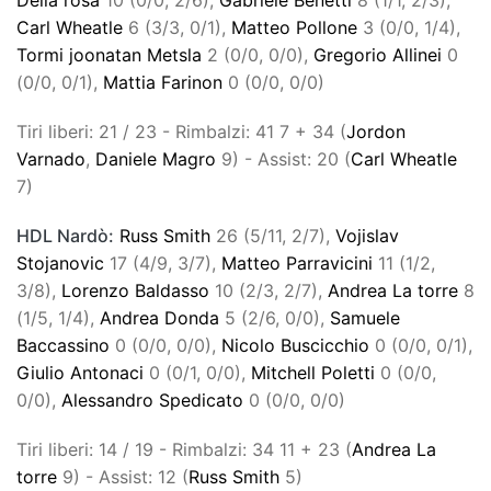
Carl Wheatle
6 (3/3, 0/1),
Matteo Pollone
3 (0/0, 1/4),
Tormi joonatan Metsla
2 (0/0, 0/0),
Gregorio Allinei
0
(0/0, 0/1),
Mattia Farinon
0 (0/0, 0/0)
Tiri liberi: 21 / 23 - Rimbalzi: 41 7 + 34 (
Jordon
Varnado
,
Daniele Magro
9) - Assist: 20 (
Carl Wheatle
7)
HDL Nardò:
Russ Smith
26 (5/11, 2/7),
Vojislav
Stojanovic
17 (4/9, 3/7),
Matteo Parravicini
11 (1/2,
3/8),
Lorenzo Baldasso
10 (2/3, 2/7),
Andrea La torre
8
(1/5, 1/4),
Andrea Donda
5 (2/6, 0/0),
Samuele
Baccassino
0 (0/0, 0/0),
Nicolo Buscicchio
0 (0/0, 0/1),
Giulio Antonaci
0 (0/1, 0/0),
Mitchell Poletti
0 (0/0,
0/0),
Alessandro Spedicato
0 (0/0, 0/0)
Tiri liberi: 14 / 19 - Rimbalzi: 34 11 + 23 (
Andrea La
torre
9) - Assist: 12 (
Russ Smith
5)