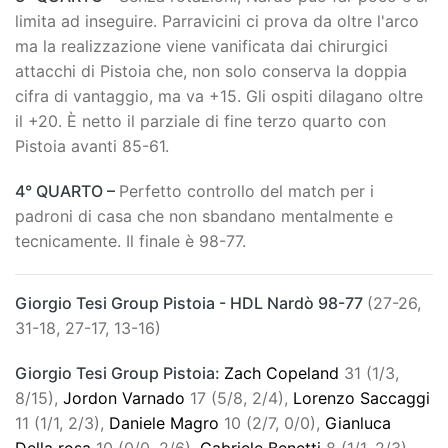
limita ad inseguire. Parravicini ci prova da oltre l'arco
ma la realizzazione viene vanificata dai chirurgici
attacchi di Pistoia che, non solo conserva la doppia
cifra di vantaggio, ma va +15. Gli ospiti dilagano oltre
il +20. È netto il parziale di fine terzo quarto con
Pistoia avanti 85-61.
4° QUARTO –
Perfetto controllo del match per i
padroni di casa che non sbandano mentalmente e
tecnicamente. Il finale è 98-77.
Giorgio Tesi Group Pistoia - HDL Nardò 98-77
(27-26,
31-18, 27-17, 13-16)
Giorgio Tesi Group Pistoia:
Zach Copeland
31 (1/3,
8/15),
Jordon Varnado
17 (5/8, 2/4),
Lorenzo Saccaggi
11 (1/1, 2/3),
Daniele Magro
10 (2/7, 0/0),
Gianluca
Della rosa
10 (0/0, 2/6),
Gabriele Benetti
8 (1/1, 2/3),