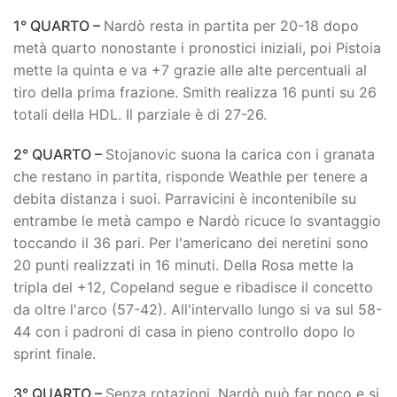
1° QUARTO –
Nardò resta in partita per 20-18 dopo
metà quarto nonostante i pronostici iniziali, poi Pistoia
mette la quinta e va +7 grazie alle alte percentuali al
tiro della prima frazione. Smith realizza 16 punti su 26
totali della HDL. Il parziale è di 27-26.
2° QUARTO –
Stojanovic suona la carica con i granata
che restano in partita, risponde Weathle per tenere a
debita distanza i suoi. Parravicini è incontenibile su
entrambe le metà campo e Nardò ricuce lo svantaggio
toccando il 36 pari. Per l'americano dei neretini sono
20 punti realizzati in 16 minuti. Della Rosa mette la
tripla del +12, Copeland segue e ribadisce il concetto
da oltre l'arco (57-42). All'intervallo lungo si va sul 58-
44 con i padroni di casa in pieno controllo dopo lo
sprint finale.
3° QUARTO –
Senza rotazioni, Nardò può far poco e si