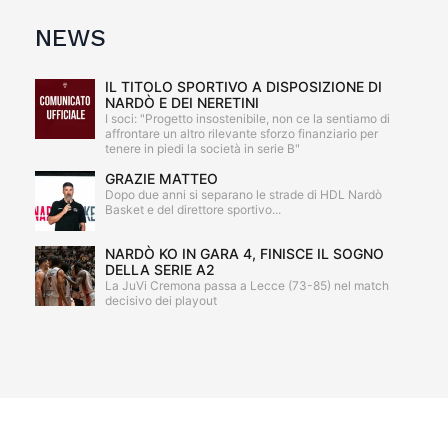
NEWS
IL TITOLO SPORTIVO A DISPOSIZIONE DI
NARDÒ E DEI NERETINI
I soci: "Progetto insostenibile, non ce la sentiamo di
affrontare un altro rilevante sforzo finanziario per
tenere in piedi la società in serie B"
GRAZIE MATTEO
Dopo due anni si separano le strade di HDL Nardò
Basket e del direttore sportivo...
NARDÒ KO IN GARA 4, FINISCE IL SOGNO
DELLA SERIE A2
La JuVi Cremona passa a Lecce (73-85) nel match
decisivo dei playout