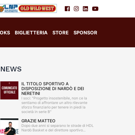
OKS
BIGLIETTERIA
STORE
SPONSOR
NEWS
IL TITOLO SPORTIVO A
DISPOSIZIONE DI NARDÒ E DEI
NERETINI
I soci: "Progetto insostenibile, non ce la
sentiamo di affrontare un altro rilevante
sforzo finanziario per tenere in piedi la
società in serie B"
GRAZIE MATTEO
Dopo due anni si separano le strade di HDL
Nardò Basket e del direttore sportivo...