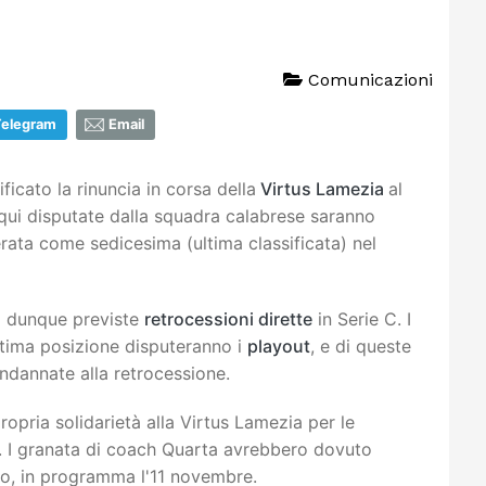
Comunicazioni
Telegram
Email
ificato la rinuncia in corsa della
Virtus Lamezia
al
 qui disputate dalla squadra calabrese saranno
erata come sedicesima (ultima classificata) nel
o dunque previste
retrocessioni dirette
in Serie C. I
ultima posizione disputeranno i
playout
, e di queste
ndannate alla retrocessione.
opria solidarietà alla Virtus Lamezia per le
ia. I granata di coach Quarta avrebbero dovuto
rno, in programma l'11 novembre.