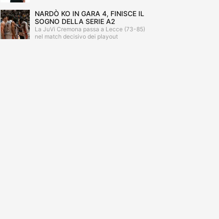
NARDÒ KO IN GARA 4, FINISCE IL
SOGNO DELLA SERIE A2
La JuVi Cremona passa a Lecce (73-85)
nel match decisivo dei playout