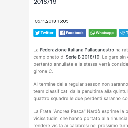
2018/19
05.11.2018 15:05
Twitter
Facebook
Whatsapp
La
Federazione Italiana Pallacanestro
ha rat
campionato di
Serie B 2018/19
. Le gare sin
pertanto annullate e la stessa verrà consid
girone C.
Al termine della regular season non sarann
team classificati dalla penultima alla quint
quattro squadre le due perdenti saranno co
La Frata "Andrea Pasca" Nardò esprime la pr
vicissitudini che hanno portato alla rinunc
rendere visita ai calabresi nel prossimo tu