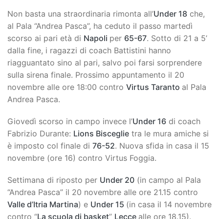
Non basta una straordinaria rimonta all’
Under 18
che,
al Pala “Andrea Pasca”, ha ceduto il passo martedì
scorso ai pari età di
Napoli
per
65-67
. Sotto di 21 a 5’
dalla fine, i ragazzi di coach Battistini hanno
riagguantato sino al pari, salvo poi farsi sorprendere
sulla sirena finale. Prossimo appuntamento il 20
novembre alle ore 18:00 contro
Virtus Taranto
al Pala
Andrea Pasca.
Giovedì scorso in campo invece l’
Under 16
di coach
Fabrizio Durante:
Lions Bisceglie
tra le mura amiche si
è imposto col finale di
76-52
. Nuova sfida in casa il 15
novembre (ore 16) contro Virtus Foggia.
Settimana di riposto per
Under 20
(in campo al Pala
“Andrea Pasca” il 20 novembre alle ore 21.15 contro
Valle d’Itria Martina
) e
Under 15
(in casa il 14 novembre
contro “
La scuola di basket
”
Lecce
alle ore 18.15).