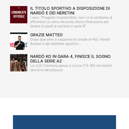
IL TITOLO SPORTIVO A DISPOSIZIONE DI
NARDÒ E DEI NERETINI
I soci: "Progetto insostenibile, non ce la sentiamo di
affrontare un altro rilevante sforzo finanziario per
tenere in piedi la società in serie B"
GRAZIE MATTEO
Dopo due anni si separano le strade di HDL Nardò
Basket e del direttore sportivo...
NARDÒ KO IN GARA 4, FINISCE IL SOGNO
DELLA SERIE A2
La JuVi Cremona passa a Lecce (73-85) nel match
decisivo dei playout