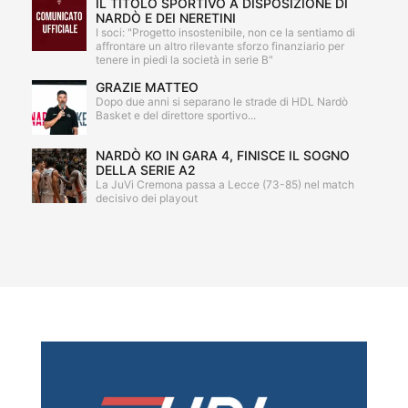
IL TITOLO SPORTIVO A DISPOSIZIONE DI
NARDÒ E DEI NERETINI
I soci: "Progetto insostenibile, non ce la sentiamo di
affrontare un altro rilevante sforzo finanziario per
tenere in piedi la società in serie B"
GRAZIE MATTEO
Dopo due anni si separano le strade di HDL Nardò
Basket e del direttore sportivo...
NARDÒ KO IN GARA 4, FINISCE IL SOGNO
DELLA SERIE A2
La JuVi Cremona passa a Lecce (73-85) nel match
decisivo dei playout