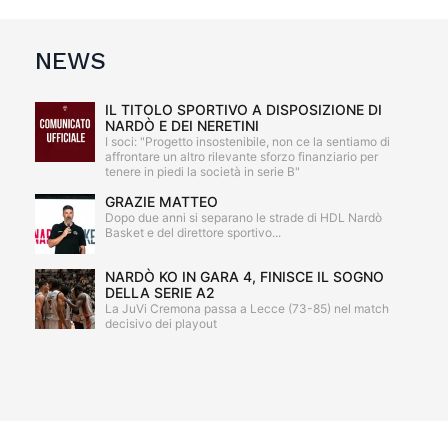
NEWS
IL TITOLO SPORTIVO A DISPOSIZIONE DI
NARDÒ E DEI NERETINI
I soci: "Progetto insostenibile, non ce la sentiamo di
affrontare un altro rilevante sforzo finanziario per
tenere in piedi la società in serie B"
GRAZIE MATTEO
Dopo due anni si separano le strade di HDL Nardò
Basket e del direttore sportivo...
NARDÒ KO IN GARA 4, FINISCE IL SOGNO
DELLA SERIE A2
La JuVi Cremona passa a Lecce (73-85) nel match
decisivo dei playout