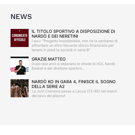
NEWS
IL TITOLO SPORTIVO A DISPOSIZIONE DI
NARDÒ E DEI NERETINI
I soci: "Progetto insostenibile, non ce la sentiamo di
affrontare un altro rilevante sforzo finanziario per
tenere in piedi la società in serie B"
GRAZIE MATTEO
Dopo due anni si separano le strade di HDL Nardò
Basket e del direttore sportivo...
NARDÒ KO IN GARA 4, FINISCE IL SOGNO
DELLA SERIE A2
La JuVi Cremona passa a Lecce (73-85) nel match
decisivo dei playout