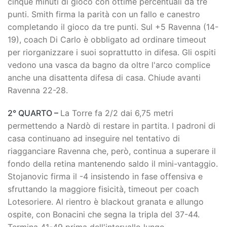
cinque minuti di gioco con ottime percentuali da tre
punti. Smith firma la parità con un fallo e canestro
completando il gioco da tre punti. Sul +5 Ravenna (14-
19), coach Di Carlo è obbligato ad ordinare timeout
per riorganizzare i suoi soprattutto in difesa. Gli ospiti
vedono una vasca da bagno da oltre l'arco complice
anche una disattenta difesa di casa. Chiude avanti
Ravenna 22-28.
2° QUARTO –
La Torre fa 2/2 dai 6,75 metri
permettendo a Nardò di restare in partita. I padroni di
casa continuano ad inseguire nel tentativo di
riagganciare Ravenna che, però, continua a superare il
fondo della retina mantenendo saldo il mini-vantaggio.
Stojanovic firma il -4 insistendo in fase offensiva e
sfruttando la maggiore fisicità, timeout per coach
Lotesoriere. Al rientro è blackout granata e allungo
ospite, con Bonacini che segna la tripla del 37-44.
Termina 41-49 prima dell'intervallo lungo.